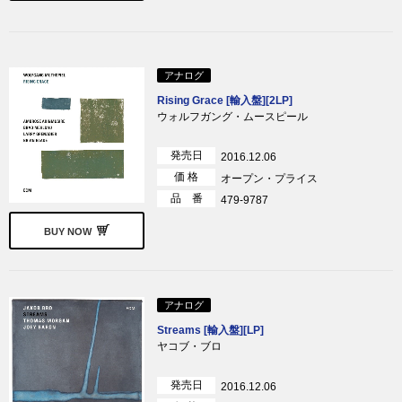
アナログ
Rising Grace [輸入盤][2LP]
ウォルフガング・ムースピール
発売日
2016.12.06
価 格
オープン・プライス
品 番
479-9787
BUY NOW
アナログ
Streams [輸入盤][LP]
ヤコブ・ブロ
発売日
2016.12.06