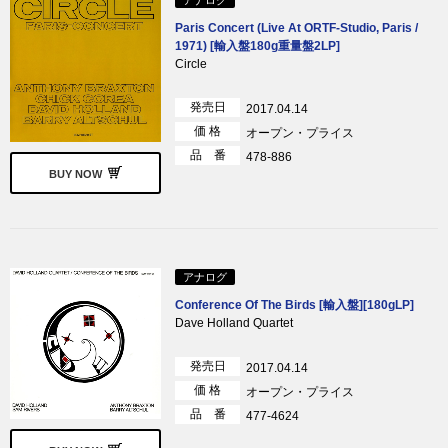
アナログ
Paris Concert (Live At ORTF-Studio, Paris /
1971) [輸入盤180g重量盤2LP]
Circle
発売日
2017.04.14
価 格
オープン・プライス
品 番
478-886
BUY NOW
アナログ
Conference Of The Birds [輸入盤][180gLP]
Dave Holland Quartet
発売日
2017.04.14
価 格
オープン・プライス
品 番
477-4624