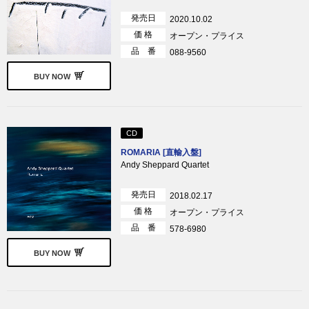
発売日
2020.10.02
価 格
オープン・プライス
品 番
088-9560
BUY NOW
CD
ROMARIA [直輸入盤]
Andy Sheppard Quartet
発売日
2018.02.17
価 格
オープン・プライス
品 番
578-6980
BUY NOW