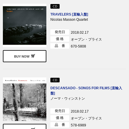
CD
TRAVELERS [直輸入盤]
Nicolas Masson Quartet
発売日
2018.02.17
価 格
オープン・プライス
品 番
670-5808
BUY NOW
CD
DESCANSADO - SONGS FOR FILMS [直輸入
盤]
ノーマ・ウィンストン
発売日
2018.02.17
価 格
オープン・プライス
品 番
578-6989