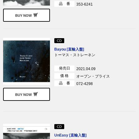
品 番
353-6241
BUY NOW
CD
Bayou [直輸入盤]
トーマス・ストレーネン
発売日
2021.04.09
価 格
オープン・プライス
品 番
072-4298
BUY NOW
CD
UnEasy [直輸入盤]