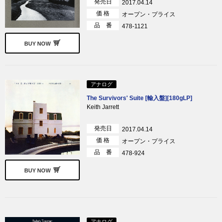
発売日
2017.04.14
価 格
オープン・プライス
品 番
478-1121
BUY NOW
アナログ
The Survivors' Suite [輸入盤][180gLP]
Keith Jarrett
発売日
2017.04.14
価 格
オープン・プライス
品 番
478-924
BUY NOW
アナログ