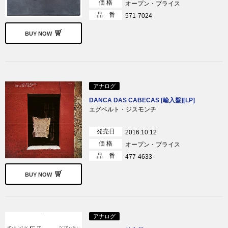
価 格
オープン・プライス
品 番
571-7024
BUY NOW
アナログ
DANCA DAS CABECAS [輸入盤][LP]
エグベルト・ジスモンチ
発売日
2016.10.12
価 格
オープン・プライス
品 番
477-4633
BUY NOW
アナログ