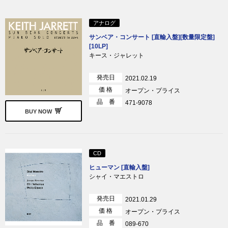
アナログ
サンベア・コンサート [直輸入盤][数量限定盤]
[10LP]
キース・ジャレット
発売日
2021.02.19
価 格
オープン・プライス
品 番
471-9078
BUY NOW
CD
ヒューマン [直輸入盤]
シャイ・マエストロ
発売日
2021.01.29
価 格
オープン・プライス
品 番
089-670