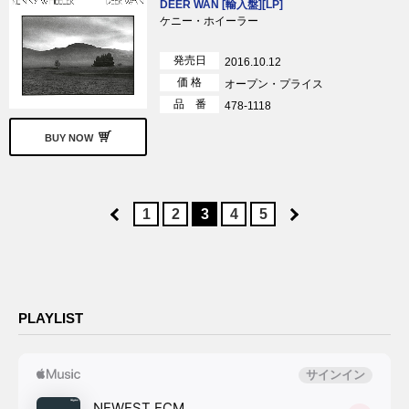
DEER WAN [輸入盤][LP]
ケニー・ホイーラー
発売日
2016.10.12
価 格
オープン・プライス
品 番
478-1118
BUY NOW
1
2
3
4
5
PLAYLIST