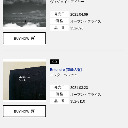
ヴィジェイ・アイヤー
発売日
2021.04.09
価 格
オープン・プライス
品 番
352-696
BUY NOW
CD
Entendre [直輸入盤]
ニック・ベルチュ
発売日
2021.03.23
価 格
オープン・プライス
品 番
352-8110
BUY NOW