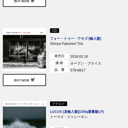
BUY NOW
CD
フォー・トゥー・アキズ [輸入盤]
Shinya Fukumori Trio
発売日
2018.02.16
価 格
オープン・プライス
品 番
578-8817
BUY NOW
アナログ
LUCUS [直輸入盤][180g重量盤LP]
トーマス・ストレーネン