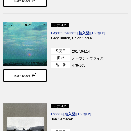
BUY NOW
アナログ
Crystal Silence [輸入盤][180gLP]
Gary Burton, Chick Corea
発売日
2017.04.14
価 格
オープン・プライス
品 番
478-163
BUY NOW
アナログ
Places [輸入盤][180gLP]
Jan Garbarek