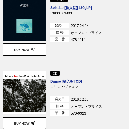
Solstice [輸入盤][180gLP]
Ralph Towner
発売日
2017.04.14
価 格
オープン・プライス
品 番
478-1114
BUY NOW
CD
Danse [輸入盤][CD]
コリン・ヴァロン
発売日
2016.12.27
価 格
オープン・プライス
品 番
570-9323
BUY NOW