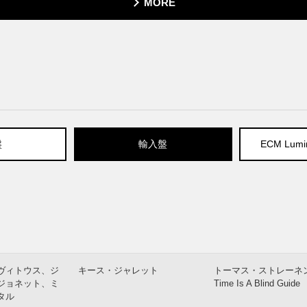
MORE
盤
輸入盤
ECM Lumin
ヴィトウス、ジ
キース・ジャレット
トーマス・ストレーネ
ジョネット、ミ
Time Is A Blind Guide
タル