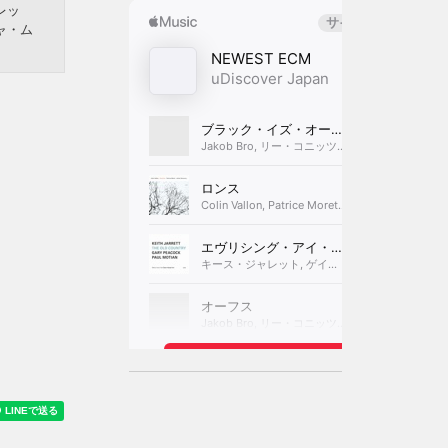
レッ
ャ・ム
＆キッ
ーヴ・
、リン
、ショ
リオ
・トリ