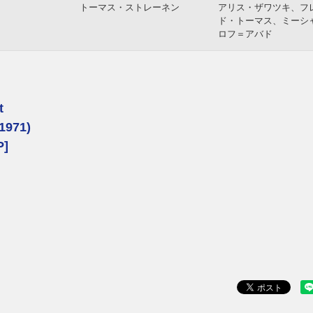
トーマス・ストレーネン
アリス・ザワツキ、フ
ド・トーマス、ミーシ
ロフ＝アバド
ウェーバー
ジョヴァンニ・グイディ
ノーマ・ウィンストン
ト・ダウンズ
Acoustic Unity
アルヴェ・アンリクセン、ハ
マチュー・ボルドゥナ
ーメン・フラアニェ
カルテット
t
レット、ヤン・
ヤン・ガルバレク・カルテッ
ヴィジェイ・アイヤー
 1971)
ト
ダ・メイ・ハン・オー
ーン・ソーリー
]
クランド、シグ
ゲイリー・バートン
ラルフ・アレッシ
ープラン
グ
ジョー・ロヴァーノ, マリリ
ケニー・ホイーラー
ン・クリスペル, カルメン・カ
スタルディ
ラー
ラルフ・タウナー
ボボ・ステンソン・ト
ジ・トロヴェ
アンデルス・ヨルミン
ステファン・ミクス
ノ・モンタナー
リエット
ヤコブ・ブロ、ジョー・ロヴ
トルド・グスタフセン
ァーノ
オ