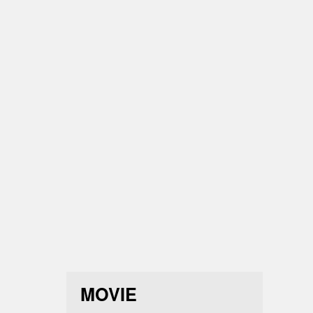
ド
rea
カルテ
MOVIE