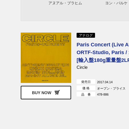
アヌアル・ブラヒム
ヨン・バルケ
トリグヴェ・セイム、フロー
フロリアン・
デ・ハルトリ
トーマス・スタンコ・カルテ
Gard Nilssen 
アナログ
ット
Paris Concert (Live A
アジムス
キース・ジャ
ORTF-Studio, Paris /
ガルバレク
[輸入盤180g重量盤2LP
シニッカ・ランゲラン
ニルス・オー
Circle
ビョルン・ア
ジョー・ロヴァーノ
ヤコブ・ヤン
発売日
2017.04.14
価 格
オープン・プライス
BUY NOW
品 番
478-886
ナナ・ヴァスコンセロス
ドミニク・ミ
ラルフ・アレッシ・クァルテ
ジャンルイー
ット
シ、ステファ
リ
セバスチャン・ロックフォー
メット・アン
ド、キット・ダウンズ