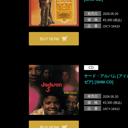
発売日
2026.05.20
価 格
¥3,300 (税込)
品 番
UICY-16410
BUY NOW
CD
サード・アルバム [ア
ゼア] [SHM-CD]
発売日
2026.05.20
価 格
¥3,300 (税込)
品 番
UICY-16412
BUY NOW