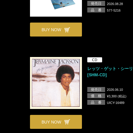
発売日
2026.08.28
品 番
577-5216
BUY NOW
CD
レッツ・ゲット・シー
[SHM-CD]
発売日
2026.06.10
価 格
¥3,300 (税込)
品 番
UICY-16489
BUY NOW