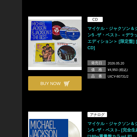
CD
マイケル・ジャクソン＆
ン5 -ザ・ベスト- ＜デラ
エディション＞ [限定盤] [
CD]
発売日
2026.05.20
価 格
¥4,950 (税込)
品 番
UICY-80731/2
BUY NOW
アナログ
マイケル・ジャクソン＆
ン5 -ザ・ベスト- [完全
[180g重量盤カラーLP]