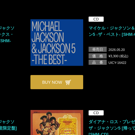
CD
ジャクソ
マイケル・ジャクソン
ックス・
ン5 -ザ・ベスト- [SHM-
SHM-
発売日
2026.05.20
価 格
¥3,300 (税込)
品 番
UICY-16422
BUY NOW
CD
ジャクソ
ダイアナ・ロス・プレ
生産限定盤]
ザ・ジャクソン5 [帰っ
[SHM-CD]