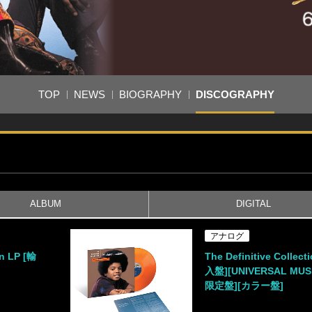
TOP
NEWS
BIOGRAPHY
DISCOGRAPHY
ALBUM
DIGITAL
アナログ
on LP [輸
The Definitive Collect
入盤][UNIVERSAL MUS
限定盤][カラー盤]