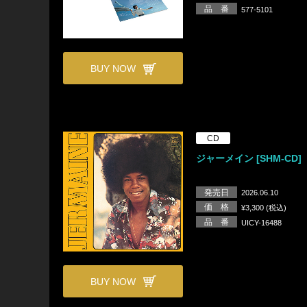
品 番
577-5101
BUY NOW
CD
ジャーメイン [SHM-CD]
発売日
2026.06.10
価 格
¥3,300 (税込)
品 番
UICY-16488
BUY NOW