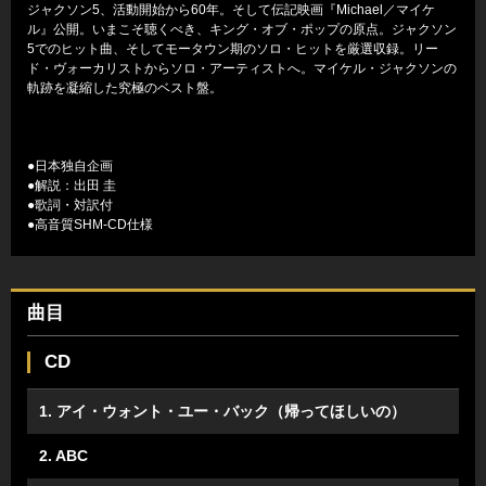
ジャクソン5、活動開始から60年。そして伝記映画『Michael／マイケ
ル』公開。いまこそ聴くべき、キング・オブ・ポップの原点。ジャクソン
5でのヒット曲、そしてモータウン期のソロ・ヒットを厳選収録。リー
ド・ヴォーカリストからソロ・アーティストへ。マイケル・ジャクソンの
軌跡を凝縮した究極のベスト盤。
●日本独自企画
●解説：出田 圭
●歌詞・対訳付
●高音質SHM-CD仕様
曲目
CD
1. アイ・ウォント・ユー・バック（帰ってほしいの）
2. ABC