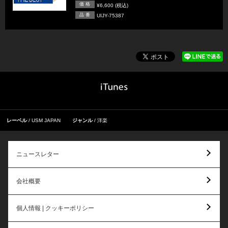
価 格
¥6,600 (税込)
品 番
UIJY-75387
レーベル
USM JAPAN
ジャンル
洋楽
ニュースレター
会社概要
個人情報 | クッキーポリシー