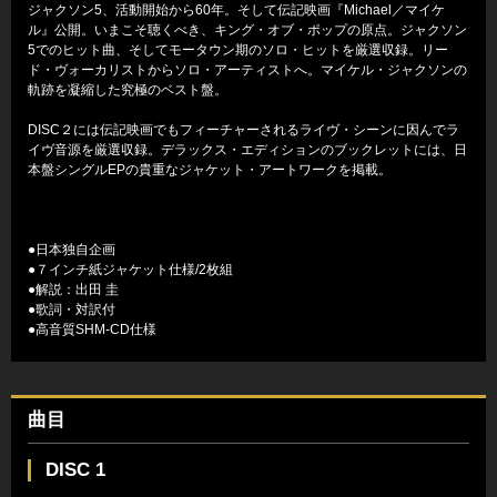
ジャクソン5、活動開始から60年。そして伝記映画『Michael／マイケ
ル』公開。いまこそ聴くべき、キング・オブ・ポップの原点。ジャクソン
5でのヒット曲、そしてモータウン期のソロ・ヒットを厳選収録。リー
ド・ヴォーカリストからソロ・アーティストへ。マイケル・ジャクソンの
軌跡を凝縮した究極のベスト盤。
DISC２には伝記映画でもフィーチャーされるライヴ・シーンに因んでラ
イヴ音源を厳選収録。デラックス・エディションのブックレットには、日
本盤シングルEPの貴重なジャケット・アートワークを掲載。
●日本独自企画
●７インチ紙ジャケット仕様/2枚組
●解説：出田 圭
●歌詞・対訳付
●高音質SHM-CD仕様
曲目
DISC 1