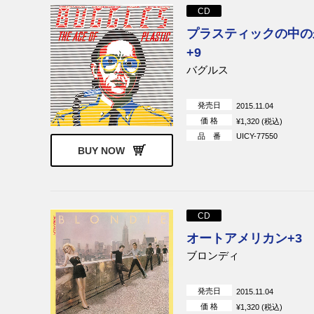
CD
プラスティックの中の
+9
バグルス
発売日
2015.11.04
価 格
¥1,320 (税込)
品 番
UICY-77550
BUY NOW
CD
オートアメリカン+3
ブロンディ
発売日
2015.11.04
価 格
¥1,320 (税込)