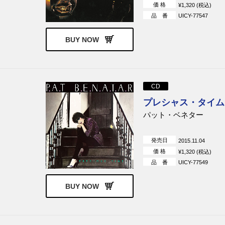
価 格
¥1,320 (税込)
品 番
UICY-77547
BUY NOW
CD
プレシャス・タイム
パット・ベネター
発売日
2015.11.04
価 格
¥1,320 (税込)
品 番
UICY-77549
BUY NOW