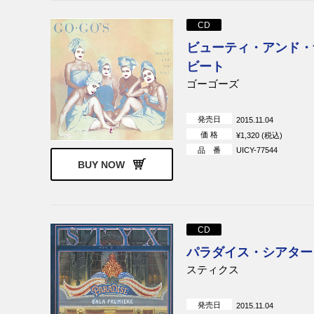
CD
ビューティ・アンド・
ビート
ゴーゴーズ
発売日
2015.11.04
価 格
¥1,320 (税込)
品 番
UICY-77544
BUY NOW
CD
パラダイス・シアター
スティクス
発売日
2015.11.04