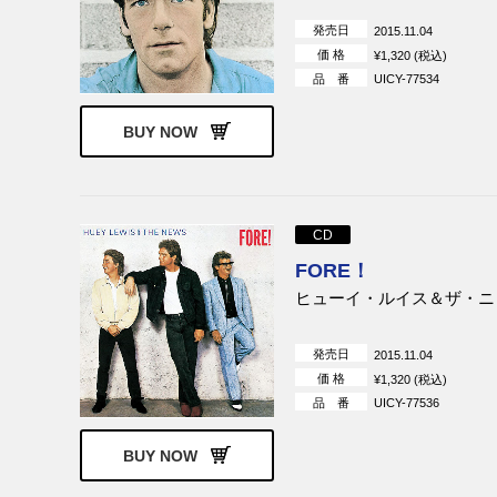
ティファニー
スザンヌ・ヴ
発売日
2015.11.04
ジェーン・ウィードリン
ジュリア・フ
価 格
¥1,320 (税込)
品 番
UICY-77534
BUY NOW
CD
FORE！
ヒューイ・ルイス＆ザ・ニ
発売日
2015.11.04
価 格
¥1,320 (税込)
品 番
UICY-77536
BUY NOW