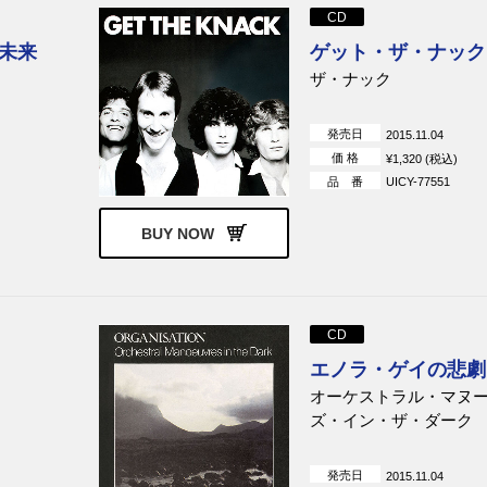
CD
未来
ゲット・ザ・ナック
ザ・ナック
発売日
2015.11.04
価 格
¥1,320 (税込)
品 番
UICY-77551
BUY NOW
CD
エノラ・ゲイの悲劇
オーケストラル・マヌ
ズ・イン・ザ・ダーク
発売日
2015.11.04