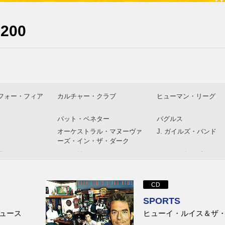
1200
フォー・フィア
カルチャー・クラブ
ヒューマン・リーグ
パット・ベネター
バグルス
オーケストラル・マヌーヴァ
J. ガイルズ・バンド
ーズ・イン・ザ・ダーク
ラッシュ
シャーリーン
ジョン・クーガー
デキシーズ・ミッドナイト・
ビッグ・カントリー
ランナーズ
CD
・カウンシル
ナイト・レンジャー
ニック・カーショウ
SPORTS
セクストン
ワン・チャン
カッティング・クルー
ュース
ヒューイ・ルイス＆ザ
アウト・シスタ
レヴェル42
キム・ワイルド