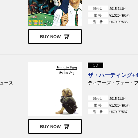
ェガ
ハート
ポーラ・アブドゥル
発売日
2015.11.04
ォーダム
リチャード・マークス
オリジナル・サウンド
価 格
¥1,320 (税込)
ク
品 番
UICY-77535
BUY NOW
CD
ザ・ハーティング+
ュース
ティアーズ・フォー・
発売日
2015.11.04
価 格
¥1,320 (税込)
品 番
UICY-77537
BUY NOW