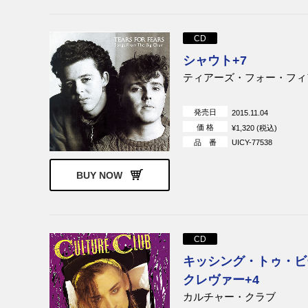
CD
シャウト+7
ティアーズ・フォー・フィ
発売日
2015.11.04
価 格
¥1,320 (税込)
品 番
UICY-77538
BUY NOW
CD
キッシング・トゥ・ビ
クレヴァー+4
カルチャー・クラブ