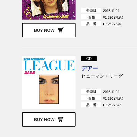
発売日
2015.11.04
価 格
¥1,320 (税込)
品 番
UICY-77540
BUY NOW
CD
デアー
ヒューマン・リーグ
発売日
2015.11.04
価 格
¥1,320 (税込)
品 番
UICY-77542
BUY NOW