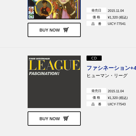
発売日
2015.11.04
価 格
¥1,320 (税込)
品 番
UICY-77541
BUY NOW
CD
ファシネーション+
ヒューマン・リーグ
発売日
2015.11.04
価 格
¥1,320 (税込)
品 番
UICY-77543
BUY NOW