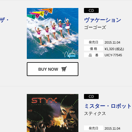
CD
ザ・
ヴァケーション
ゴーゴーズ
発売日
2015.11.04
価 格
¥1,320 (税込)
品 番
UICY-77545
BUY NOW
CD
ミスター・ロボット
スティクス
発売日
2015.11.04