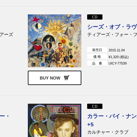
CD
シーズ・オブ・ラヴ
アーズ
ティアーズ・フォー・
発売日
2015.11.04
価 格
¥1,320 (税込)
品 番
UICY-77539
BUY NOW
CD
ー・
カラー・バイ・ナン
+5
カルチャー・クラブ