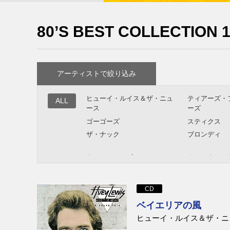
80’s BEST COLLECTION 
アーティストで絞り込み
ヒューイ・ルイス＆ザ・ニュ
ティアーズ・
ALL
ース
ーズ
ゴーゴーズ
スティクス
ザ・ナック
ブロンディ
キム・カーンズ
クォーターフ
エイジア
ABC
CD
ジョー・ジャクソン
ザ・スタイル
ベイエリアの風
ロバート・パーマー
チャーリー・
ヒューイ・ルイス＆ザ・ニ
INXS
スウィング・
ー