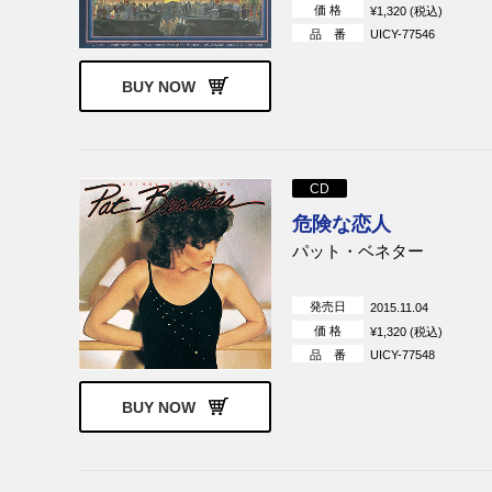
価 格
¥1,320 (税込)
品 番
UICY-77546
BUY NOW
CD
危険な恋人
パット・ベネター
発売日
2015.11.04
価 格
¥1,320 (税込)
品 番
UICY-77548
BUY NOW