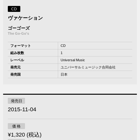
CD
ヴァケーション
ゴーゴーズ
The Go-Go's
フォーマット
CD
組み枚数
1
レーベル
Universal Music
発売元
ユニバーサルミュージック合同会社
発売国
日本
発売日
2015-11-04
価 格
¥1,320 (税込)