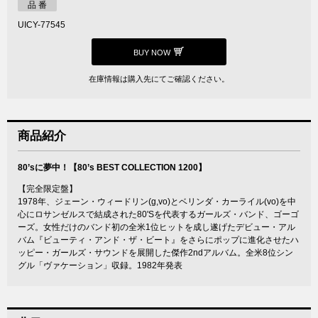
品 番
UICY-77545
BUY NOW
在庫情報は購入先にてご確認ください。
商品紹介
80’sに夢中！【80’s BEST COLLECTION 1200】
【完全限定盤】
1978年、ジェーン・ウィードリン(g,vo)とベリンダ・カーライル(vo)を中
心にロサンゼルスで結成された80'Sを代表するガールズ・バンド、ゴーゴ
ーズ。女性だけのバンド初の全米1位ヒットを成し遂げたデビュー・アル
バム『ビューティ・アンド・ザ・ビート』をさらにポップに進化させたハ
ッピー・ガールズ・サウンドを展開した傑作2ndアルバム。全米8位シン
グル「ヴァケーション」収録。1982年発表