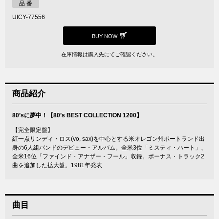
品 番
UICY-77556
BUY NOW
在庫情報は購入先にてご確認ください。
商品紹介
80’sに夢中！【80’s BEST COLLECTION 1200】
【完全限定盤】
紅一点リンディ・ロス(vo, sax)を中心とする米オレゴン州ポートランド出
身の6人組バンドのデビュー・アルバム。全米3位「ミスティ・ハート」、
全米16位「ファインド・アナザー・フール」収録。ボーナス・トラック2
曲を追加した拡大盤。1981年発表
曲目