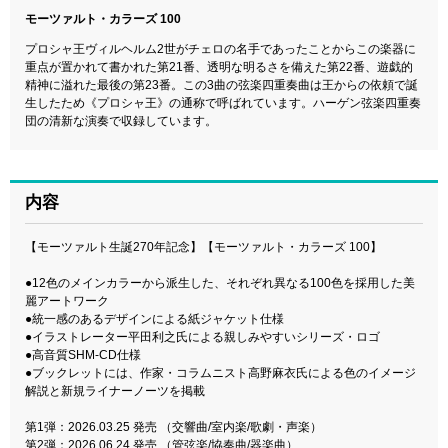
モーツァルト・カラーズ 100
プロシャ王ヴィルヘルム2世がチェロの名手であったことからこの楽器に
重点が置かれて書かれた第21番、透明な明るさを備えた第22番、遊戯的
精神に溢れた最後の第23番。この3曲の弦楽四重奏曲は王からの依頼で誕
生したため《プロシャ王》の通称で呼ばれています。ハーゲン弦楽四重奏
団の清新な演奏で収録しています。
内容
【モーツァルト生誕270年記念】【モーツァルト・カラーズ 100】
●12色のメインカラーから派生した、それぞれ異なる100色を採用した美
麗アートワーク
●統一感のあるデザインによる紙ジャケット仕様
●イラストレーター平田利之氏による親しみやすいシリーズ・ロゴ
●高音質SHM-CD仕様
●ブックレットには、作家・コラムニスト高野麻衣氏による色のイメージ
解説と新規ライナーノーツを掲載
第1弾：2026.03.25 発売 （交響曲/室内楽/歌劇・声楽）
第2弾：2026.06.24 発売 （管弦楽/協奏曲/器楽曲）