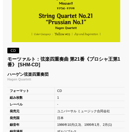
CD
モーツァルト：弦楽四重奏曲 第21番《プロシャ王第1
番》 [SHM-CD]
ハーゲン弦楽四重奏団
Hagen Quartett
フォーマット
CD
組み枚数
1
レーベル
-
発売元
ユニバーサル ミュージック合同会社
発売国
日本
録音年
1986年10月(2,3)、1995年1月、2月(1)
録音場所
ザルツブルク