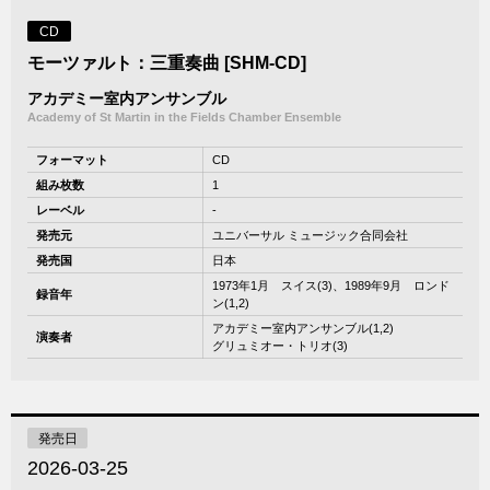
CD
モーツァルト：三重奏曲 [SHM-CD]
アカデミー室内アンサンブル
Academy of St Martin in the Fields Chamber Ensemble
フォーマット
CD
組み枚数
1
レーベル
-
発売元
ユニバーサル ミュージック合同会社
発売国
日本
1973年1月 スイス(3)、1989年9月 ロンド
録音年
ン(1,2)
アカデミー室内アンサンブル(1,2)
演奏者
グリュミオー・トリオ(3)
発売日
2026-03-25