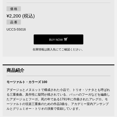
価 格
¥2,200 (税込)
品 番
UCCS-55016
BUY NOW
在庫情報は購入先にてご確認ください。
商品紹介
モーツァルト・カラーズ 100
アダージョとメヌエットで構成された小品で、トリオ・ソナタとも呼ばれ
る三重奏曲。真作性に疑問が残されている、バッハのフーガなどを編曲し
たアダージョとフーガ。死の年である1791年に作曲されたアレグロ。モ
ーツァルトの弦楽三重奏のための作品3曲を、アカデミー室内アンサンブ
ルとグリュミオー・トリオの演奏で収録しています。