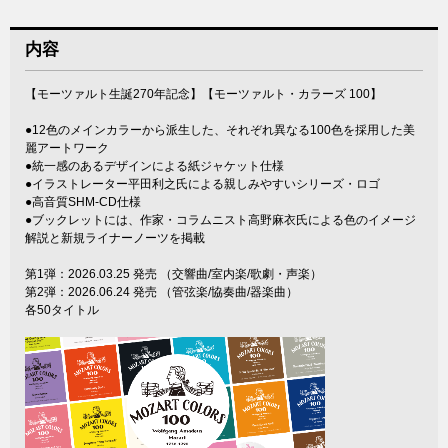
内容
【モーツァルト生誕270年記念】【モーツァルト・カラーズ 100】
●12色のメインカラーから派生した、それぞれ異なる100色を採用した美
麗アートワーク
●統一感のあるデザインによる紙ジャケット仕様
●イラストレーター平田利之氏による親しみやすいシリーズ・ロゴ
●高音質SHM-CD仕様
●ブックレットには、作家・コラムニスト高野麻衣氏による色のイメージ
解説と新規ライナーノーツを掲載
第1弾：2026.03.25 発売 （交響曲/室内楽/歌劇・声楽）
第2弾：2026.06.24 発売 （管弦楽/協奏曲/器楽曲）
各50タイトル