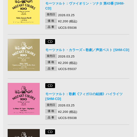
モーツァルト：ヴァイオリン・ソナタ 第43番 [SHM-
CD]
発売日
2026.03.25
価 格
¥2,200 (税込)
品 番
UCCS-55036
CD
モーツァルト・カラーズ～歌劇／声楽ベスト [SHM-CD]
発売日
2026.03.25
価 格
¥2,200 (税込)
品 番
UCCS-55037
CD
モーツァルト：歌劇《フィガロの結婚》ハイライツ
[SHM-CD]
発売日
2026.03.25
価 格
¥2,200 (税込)
品 番
UCCS-55038
CD