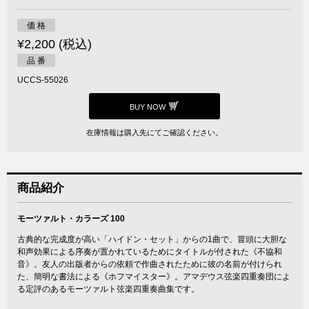
価 格
¥2,200 (税込)
品 番
UCCS-55026
BUY NOW
在庫情報は購入先にてご確認ください。
商品紹介
モーツァルト・カラーズ 100
古典的な完成度が高い「ハイドン・セット」からの1曲で、冒頭に大胆な
和声効果による序奏が置かれているためにタイトルが付された《不協和
音》。友人の出版者からの依頼で作曲されたために彼の名前が付けられ
た、簡明な書法による《ホフマイスター》。アマデウス弦楽四重奏団によ
る定評のあるモーツァルト弦楽四重奏曲集です。