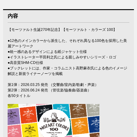
内容
【モーツァルト生誕270年記念】【モーツァルト・カラーズ 100】
●12色のメインカラーから派生した、それぞれ異なる100色を採用した美
麗アートワーク
●統一感のあるデザインによる紙ジャケット仕様
●イラストレーター平田利之氏による親しみやすいシリーズ・ロゴ
●高音質SHM-CD仕様
●ブックレットには、作家・コラムニスト高野麻衣氏による色のイメージ
解説と新規ライナーノーツを掲載
第1弾：2026.03.25 発売 （交響曲/室内楽/歌劇・声楽）
第2弾：2026.06.24 発売 （管弦楽/協奏曲/器楽曲）
各50タイトル