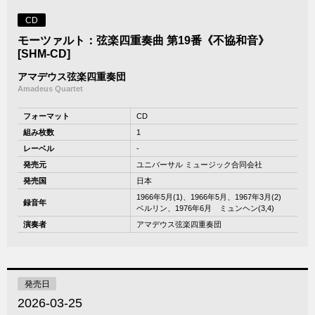
CD
モーツァルト：弦楽四重奏曲 第19番《不協和音》
[SHM-CD]
アマデウス弦楽四重奏団
Amadeus Quartet
フォーマット
CD
組み枚数
1
レーベル
-
発売元
ユニバーサル ミュージック合同会社
発売国
日本
1966年5月(1)、1966年5月、1967年3月(2)
録音年
ベルリン、1976年6月 ミュンヘン(3,4)
演奏者
アマデウス弦楽四重奏団
発売日
2026-03-25