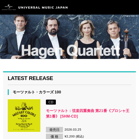
LATEST RELEASE
モーツァルト・カラーズ 100
CD
モーツァルト：弦楽四重奏曲 第21番《プロシャ王
第1番》 [SHM-CD]
発売日
2026.03.25
価 格
¥2,200 (税込)