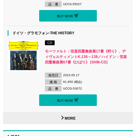
品 番
UCCS-55027
BUY NOW
ドイツ・グラモフォン-THE HISTORY
CD
モーツァルト：弦楽四重奏曲第17番《狩り》、デ
ィヴェルティメントK.136～138／ハイドン：弦楽
四重奏曲第67番《ひばり》 [SHM-CD]
発売日
2023.05.17
価 格
¥1,650 (税込)
品 番
UCCG-53072
BUY NOW
MORE