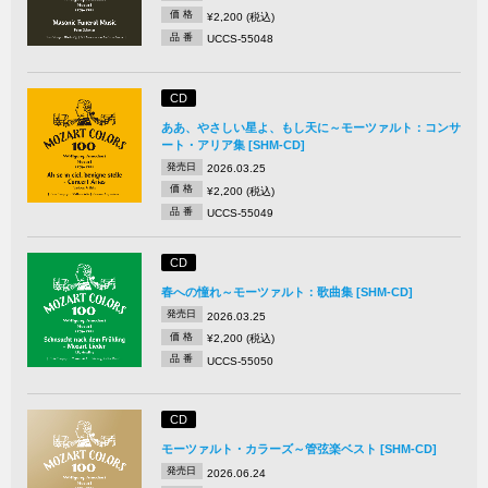
価 格
¥2,200 (税込)
品 番
UCCS-55048
CD
ああ、やさしい星よ、もし天に～モーツァルト：コンサ
ート・アリア集 [SHM-CD]
発売日
2026.03.25
価 格
¥2,200 (税込)
品 番
UCCS-55049
CD
春への憧れ～モーツァルト：歌曲集 [SHM-CD]
発売日
2026.03.25
価 格
¥2,200 (税込)
品 番
UCCS-55050
CD
モーツァルト・カラーズ～管弦楽ベスト [SHM-CD]
発売日
2026.06.24