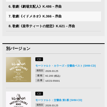
6. 歌劇《劇場支配人》K.486－序曲
7. 歌劇《イドメネオ》K.366－序曲
8. 歌劇《皇帝ティートの慈悲》K.621－序曲
別バージョン
CD
モーツァルト・カラーズ～交響曲ベスト [SHM-CD]
発売日
2026.03.25
価 格
¥2,200 (税込)
品 番
UCCS-55001
CD
モーツァルト：交響曲 第1番 [SHM-CD]
発売日
2026.03.25