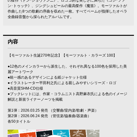
の傑作《ドン･ジョヴァンニ》、ロココ的な美しさに満ちた《コジ･ファ
ン･トゥッテ》、ジングシュピールの最高傑作《魔笛》。モーツァルトが
作曲した8つの歌劇の序曲を収めた一枚。すべてベームが指揮したオペラ
全曲録音盤から採られたアルバムです。
内容
【モーツァルト生誕270年記念】【モーツァルト・カラーズ 100】
●12色のメインカラーから派生した、それぞれ異なる100色を採用した美
麗アートワーク
●統一感のあるデザインによる紙ジャケット仕様
●イラストレーター平田利之氏による親しみやすいシリーズ・ロゴ
●高音質SHM-CD仕様
●ブックレットには、作家・コラムニスト高野麻衣氏による色のイメージ
解説と新規ライナーノーツを掲載
第1弾：2026.03.25 発売 （交響曲/室内楽/歌劇・声楽）
第2弾：2026.06.24 発売 （管弦楽/協奏曲/器楽曲）
各50タイトル