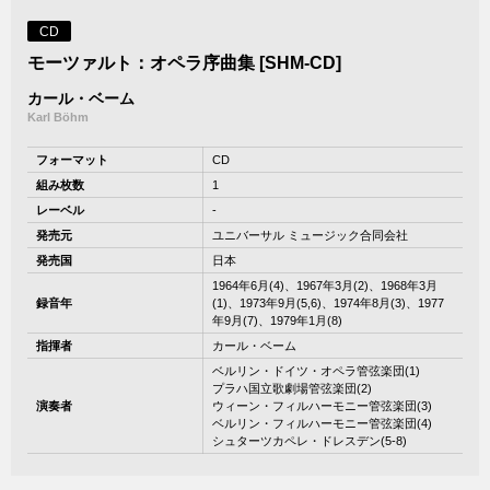
CD
モーツァルト：オペラ序曲集 [SHM-CD]
カール・ベーム
Karl Böhm
フォーマット
CD
組み枚数
1
レーベル
-
発売元
ユニバーサル ミュージック合同会社
発売国
日本
1964年6月(4)、1967年3月(2)、1968年3月
録音年
(1)、1973年9月(5,6)、1974年8月(3)、1977
年9月(7)、1979年1月(8)
指揮者
カール・ベーム
ベルリン・ドイツ・オペラ管弦楽団(1)
プラハ国立歌劇場管弦楽団(2)
演奏者
ウィーン・フィルハーモニー管弦楽団(3)
ベルリン・フィルハーモニー管弦楽団(4)
シュターツカペレ・ドレスデン(5-8)