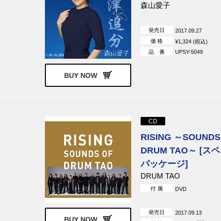
森山愛子
発売日
2017.09.27
価 格
¥1,324 (税込)
品 番
UPSY-5049
BUY NOW
CD
RISING ～SOUNDS
DRUM TAO～ [ス
パッケージ]
DRUM TAO
付 属
DVD
発売日
2017.09.13
BUY NOW