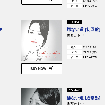
価 格
¥3,769 (税込)
品 番
UPCY-7354
CD MAXI
F
標ない道 [初回盤]
香西かおり
]
発売日
2017.09.06
価 格
¥1,528 (税込)
品 番
UPCY-9705
BUY NOW
CD MAXI
標ない道 [通常盤]
香西かおり