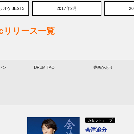
ラオケBEST3
2017年2月
2
sicリリース一覧
バン
DRUM TAO
香西かおり
カセットテープ
会津追分