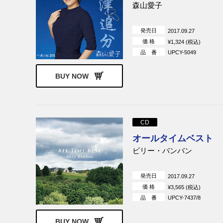
森山愛子
発売日
2017.09.27
価 格
¥1,324 (税込)
品 番
UPCY-5049
BUY NOW
CD
オールタイムベスト
ビリー・バンバン
発売日
2017.09.27
価 格
¥3,565 (税込)
品 番
UPCY-7437/8
BUY NOW