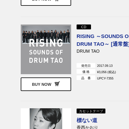
CD
RISING ～SOUNDS O
DRUM TAO～ [通常盤
DRUM TAO
発売日
2017.09.13
価 格
¥3,056 (税込)
品 番
UPCY-7355
BUY NOW
カセットテープ
標ない道
香西かおり