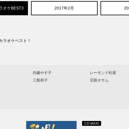
ラオケBEST3
2017年2月
2
カラオケベスト！
内藤やす子
レーモンド松屋
三船和子
宮路オサム
CD MAXI