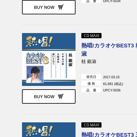
品 番
UPCY-5034
BUY NOW
CD MAXI
熱唱!カラオケBEST3 
淑
桂 銀淑
発売日
2017.03.15
価 格
¥1,681 (税込)
品 番
UPCY-5036
BUY NOW
CD MAXI
熱唱!カラオケBEST3