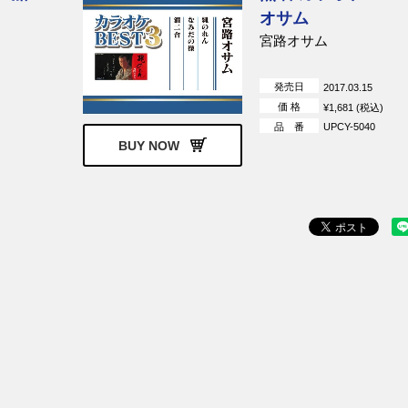
オサム
宮路オサム
発売日
2017.03.15
価 格
¥1,681 (税込)
品 番
UPCY-5040
BUY NOW