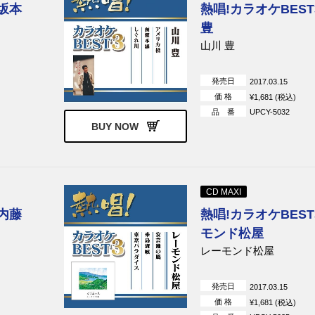
 坂本
熱唱!カラオケBEST
豊
山川 豊
発売日
2017.03.15
価 格
¥1,681 (税込)
品 番
UPCY-5032
BUY NOW
CD MAXI
 内藤
熱唱!カラオケBEST
モンド松屋
レーモンド松屋
発売日
2017.03.15
価 格
¥1,681 (税込)