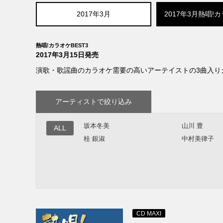
2017年3月
2017年3月熱唱!カ
熱唱!カラオケBEST3
2017年3月15日発売
演歌・歌謡曲のカラオケ需要の高いアーテイストの3曲入り
アーティストで絞り込み
坂本冬美
山川 豊
ALL
桂 銀淑
中村美律子
CD MAXI