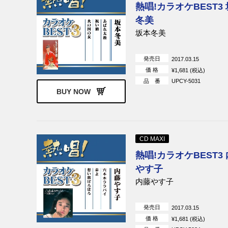
熱唱!カラオケBEST3
冬美
坂本冬美
発売日
2017.03.15
価 格
¥1,681 (税込)
品 番
UPCY-5031
BUY NOW
CD MAXI
熱唱!カラオケBEST3
やす子
内藤やす子
発売日
2017.03.15
価 格
¥1,681 (税込)