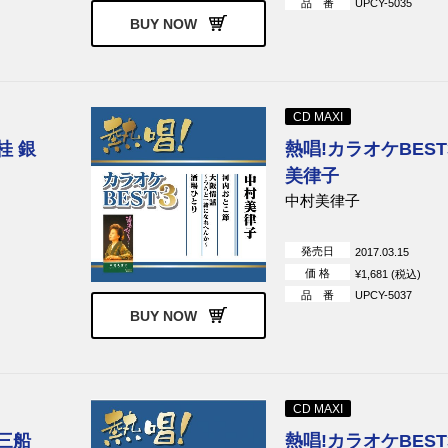
品 番
UPCY-5035
BUY NOW
CD MAXI
桂 銀
熱唱!カラオケBEST
美律子
中村美律子
発売日
2017.03.15
価 格
¥1,681 (税込)
品 番
UPCY-5037
BUY NOW
CD MAXI
 三船
熱唱!カラオケBEST