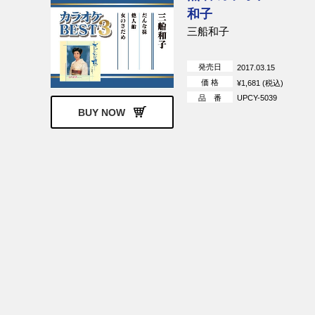
和子
三船和子
発売日
2017.03.15
価 格
¥1,681 (税込)
品 番
UPCY-5039
BUY NOW