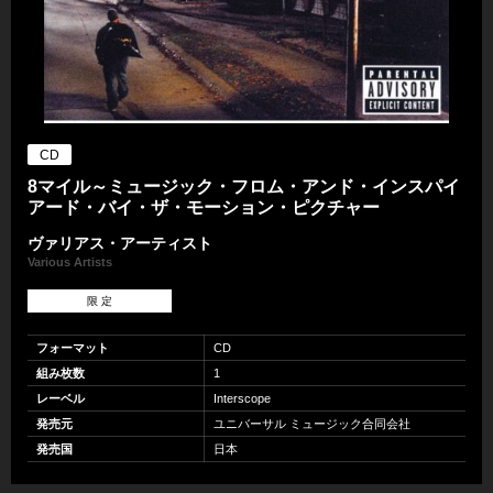
CD
8マイル～ミュージック・フロム・アンド・インスパイ
アード・バイ・ザ・モーション・ピクチャー
ヴァリアス・アーティスト
Various Artists
限 定
フォーマット
CD
組み枚数
1
レーベル
Interscope
発売元
ユニバーサル ミュージック合同会社
発売国
日本