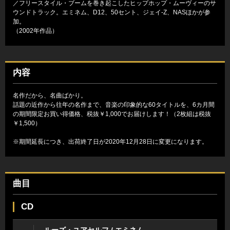
／フリースタイル・ブームを巻き起こしたヒップホップ・ムーヴィーのサ
ウンドトラック。エミネム、D12、50セント、ジェイ-Z、NASほかが参
加。
（2002年作品）
内容
名作だから、名曲ばかり。
話題の近作から往年の名作まで、音楽の印象的な60タイトルを、6カ月間
の期間限定お買い得価格、税抜￥1,000でお届けします！（2枚組は税抜
￥1,500）
※期間延長につき、出荷終了日が2020年12月28日に変更になります。
曲目
CD