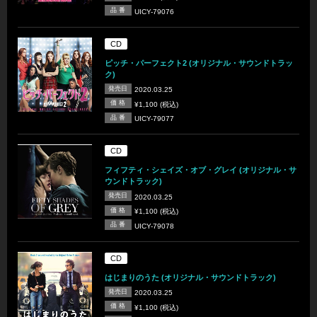
品 番
UICY-79076
CD
ピッチ・パーフェクト2 (オリジナル・サウンドトラッ
ク)
発売日
2020.03.25
価 格
¥1,100 (税込)
品 番
UICY-79077
CD
フィフティ・シェイズ・オブ・グレイ (オリジナル・サ
ウンドトラック)
発売日
2020.03.25
価 格
¥1,100 (税込)
品 番
UICY-79078
CD
はじまりのうた (オリジナル・サウンドトラック)
発売日
2020.03.25
価 格
¥1,100 (税込)