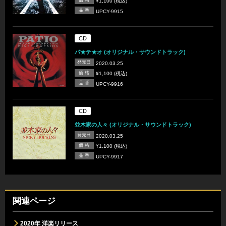
¥1,100 (税込)
品 番
UPCY-9915
CD
パ★テ★オ (オリジナル・サウンドトラック)
発売日
2020.03.25
価 格
¥1,100 (税込)
品 番
UPCY-9916
CD
並木家の人々 (オリジナル・サウンドトラック)
発売日
2020.03.25
価 格
¥1,100 (税込)
品 番
UPCY-9917
関連ページ
2020年 洋楽リリース