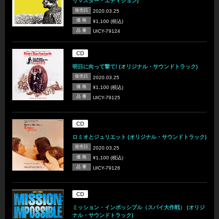
リマスター・エディション)
発売日
2020.03.25
価 格
¥1,100 (税込)
品 番
UICY-79124
CD
明日に向って撃て! (オリジナル・サウンドトラック)
発売日
2020.03.25
価 格
¥1,100 (税込)
品 番
UICY-79125
CD
ロミオとジュリエット (オリジナル・サウンドトラック)
発売日
2020.03.25
価 格
¥1,100 (税込)
品 番
UICY-79126
CD
ミッション・インポッシブル（スパイ大作戦） (オリジ
ナル・サウンドトラック)