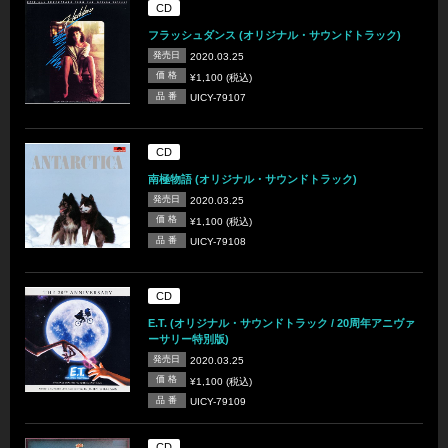
CD
フラッシュダンス (オリジナル・サウンドトラック)
発売日
2020.03.25
価 格
¥1,100 (税込)
品 番
UICY-79107
CD
南極物語 (オリジナル・サウンドトラック)
発売日
2020.03.25
価 格
¥1,100 (税込)
品 番
UICY-79108
CD
E.T. (オリジナル・サウンドトラック / 20周年アニヴァ
ーサリー特別版)
発売日
2020.03.25
価 格
¥1,100 (税込)
品 番
UICY-79109
CD