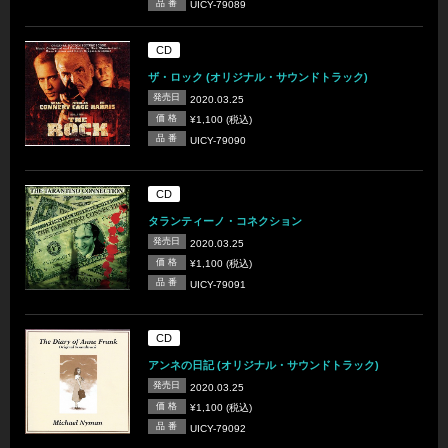
品 番
UICY-79089
CD
ザ・ロック (オリジナル・サウンドトラック)
発売日
2020.03.25
価 格
¥1,100 (税込)
品 番
UICY-79090
CD
タランティーノ・コネクション
発売日
2020.03.25
価 格
¥1,100 (税込)
品 番
UICY-79091
CD
アンネの日記 (オリジナル・サウンドトラック)
発売日
2020.03.25
価 格
¥1,100 (税込)
品 番
UICY-79092