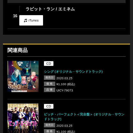
ラビット・ラン / エミネム
16
関連商品
CD
シング (オリジナル・サウンドトラック)
発売日
2020.03.25
価 格
¥1,100 (税込)
品 番
UICY-79073
CD
ピッチ・パーフェクト＜完全盤＞ (オリジナル・サウン
ドトラック)
発売日
2020.03.25
価 格
¥1,100 (税込)