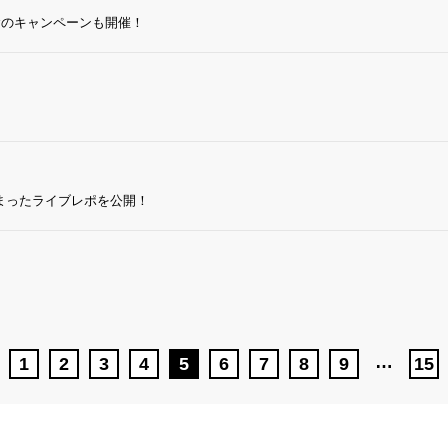
念のキャンペーンも開催！
で集まったライブレポを公開！
…
1
2
3
4
5
6
7
8
9
15