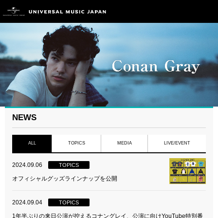
NEWS
ALL
TOPICS
MEDIA
LIVE/EVENT
2024.09.06
TOPICS
オフィシャルグッズラインナップを公開
2024.09.04
TOPICS
1年半ぶりの来日公演が控えるコナングレイ、公演に向けYouTube特別番