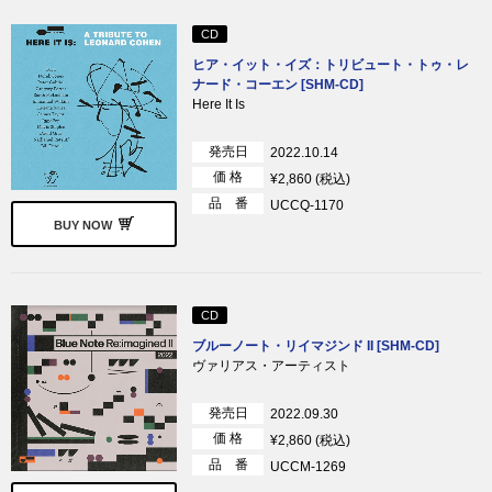
CD
ヒア・イット・イズ：トリビュート・トゥ・レ
ナード・コーエン [SHM-CD]
Here It Is
発売日
2022.10.14
価 格
¥2,860 (税込)
品 番
UCCQ-1170
BUY NOW
CD
ブルーノート・リイマジンド II [SHM-CD]
ヴァリアス・アーティスト
発売日
2022.09.30
価 格
¥2,860 (税込)
品 番
UCCM-1269