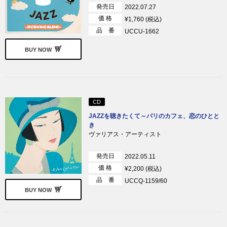
発売日
2022.07.27
価 格
¥1,760 (税込)
品 番
UCCU-1662
BUY NOW
CD
JAZZを聴きたくて～パリのカフェ、恋のひとと
き
ヴァリアス・アーティスト
発売日
2022.05.11
価 格
¥2,200 (税込)
品 番
UCCQ-1159/60
BUY NOW