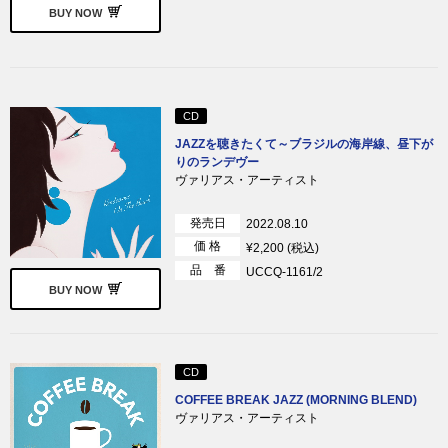
BUY NOW
CD
JAZZを聴きたくて～ブラジルの海岸線、昼下が
りのランデヴー
ヴァリアス・アーティスト
発売日
2022.08.10
価 格
¥2,200 (税込)
品 番
UCCQ-1161/2
BUY NOW
CD
COFFEE BREAK JAZZ (MORNING BLEND)
ヴァリアス・アーティスト