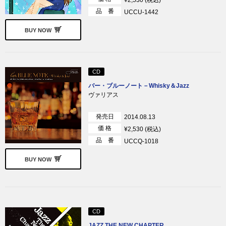
¥2,530 (税込)
品 番
UCCU-1442
BUY NOW
CD
バー・ブルーノート－Whisky＆Jazz
ヴァリアス
発売日
2014.08.13
価 格
¥2,530 (税込)
品 番
UCCQ-1018
BUY NOW
CD
JAZZ THE NEW CHAPTER