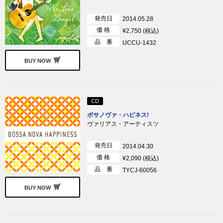
発売日
2014.05.28
価 格
¥2,750 (税込)
品 番
UCCU-1432
BUY NOW
CD
ボサノヴァ・ハピネス!
ヴァリアス・アーティスツ
発売日
2014.04.30
価 格
¥2,090 (税込)
品 番
TYCJ-60056
BUY NOW