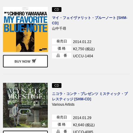
CD
マイ・フェイヴァリット・ブルーノート [SHM-
CD]
山中千尋
発売日
2014.01.22
価 格
¥2,750 (税込)
品 番
UCCU-1404
BUY NOW
CD
ニコラ・コンテ・プレゼンツ ミスティック・プ
レスティッジ [SHM-CD]
Various Artists
発売日
2014.01.29
価 格
¥2,640 (税込)
品 番
UCCO-4085