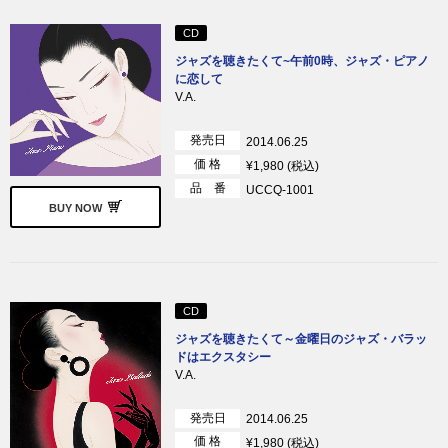
CD
ジャズを聴きたくて~午前0時、ジャズ・ピアノ
に恋して
V.A.
発売日
2014.06.25
価 格
¥1,980 (税込)
品 番
UCCQ-1001
BUY NOW
CD
ジャズを聴きたくて～金曜日のジャズ・バラッ
ドはエクスタシー
V.A.
発売日
2014.06.25
価 格
¥1,980 (税込)