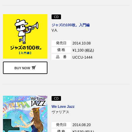
CD
ジャズの100枚。入門編
V.A.
発売日
2014.10.08
価 格
¥1,100 (税込)
品 番
UCCU-1444
BUY NOW
CD
We Love Jazz
ヴァリアス
発売日
2014.08.20
価 格