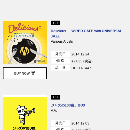
CD
Delicious － WIRED CAFE with UNIVERSAL
JAZZ
Various Artists
発売日
2014.12.24
価 格
¥2,035 (税込)
品 番
UCCU-1447
BUY NOW
CD
ジャズの100曲。BOX
V.A.
発売日
2014.12.03
価 格