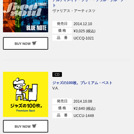
ト
ヴァリアス・アーティスツ
発売日
2014.12.10
価 格
¥3,025 (税込)
品 番
UCCQ-1021
BUY NOW
CD
ジャズの100枚。プレミアム・ベスト
V.A.
発売日
2014.10.08
価 格
¥2,640 (税込)
品 番
UCCU-1449
BUY NOW