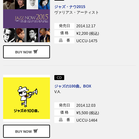
ジャズ・ナウ2015
ヴァリアス・アーティスト
発売日
2014.12.17
価 格
¥2,200 (税込)
品 番
UCCU-1475
BUY NOW
CD
ジャズの100曲。BOX
V.A.
発売日
2014.12.03
価 格
¥5,500 (税込)
品 番
UCCU-1464
BUY NOW