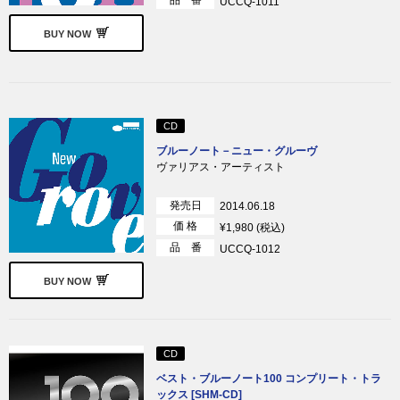
品 番
UCCQ-1011
BUY NOW
CD
ブルーノート－ニュー・グルーヴ
ヴァリアス・アーティスト
発売日
2014.06.18
価 格
¥1,980 (税込)
品 番
UCCQ-1012
BUY NOW
CD
ベスト・ブルーノート100 コンプリート・トラ
ックス [SHM-CD]