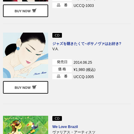
品 番
UCCQ-1003
BUY NOW
CD
ジャズを聴きたくて~ボサノヴァはお好き?
V.A.
発売日
2014.06.25
価 格
¥1,980 (税込)
品 番
UCCQ-1005
BUY NOW
CD
We Love Brazil
ヴァリアス・アーティスツ