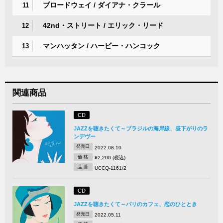
ブロードウェイ / ダイアナ・クラール
11
42nd・ストリート / エリック・リード
12
マンハッタン / ハービー・ハンコック
13
関連商品
CD
JAZZを聴きたくて～ブラジルの海岸線、昼下がりのラ
ンデヴー
発売日
2022.08.10
価 格
¥2,200 (税込)
品 番
UCCQ-1161/2
CD
JAZZを聴きたくて～パリのカフェ、恋のひととき
発売日
2022.05.11