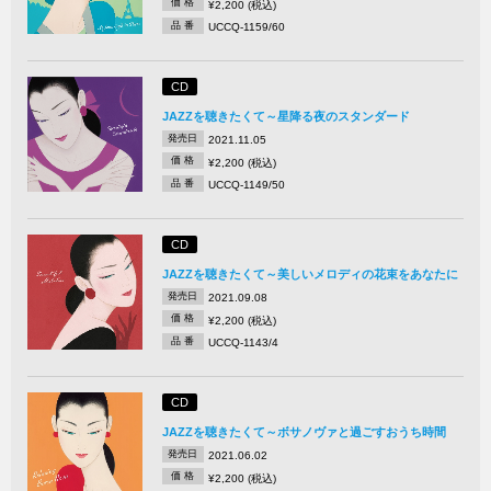
価 格
¥2,200 (税込)
品 番
UCCQ-1159/60
CD
JAZZを聴きたくて～星降る夜のスタンダード
発売日
2021.11.05
価 格
¥2,200 (税込)
品 番
UCCQ-1149/50
CD
JAZZを聴きたくて～美しいメロディの花束をあなたに
発売日
2021.09.08
価 格
¥2,200 (税込)
品 番
UCCQ-1143/4
CD
JAZZを聴きたくて～ボサノヴァと過ごすおうち時間
発売日
2021.06.02
価 格
¥2,200 (税込)