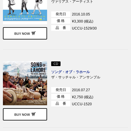
ヴァリアス・アーティスト
発売日
2016.10.05
価 格
¥3,300 (税込)
品 番
UCCU-1529/30
BUY NOW
CD
ソング・オブ・ラホール
ザ・サッチャル・アンサンブル
発売日
2016.07.27
価 格
¥2,750 (税込)
品 番
UCCU-1520
BUY NOW