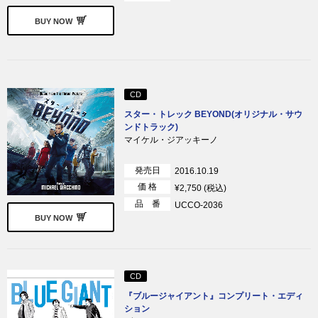
BUY NOW
CD
スター・トレック BEYOND(オリジナル・サウ
ンドトラック)
マイケル・ジアッキーノ
発売日
2016.10.19
価 格
¥2,750 (税込)
品 番
UCCO-2036
BUY NOW
CD
『ブルージャイアント』コンプリート・エディ
ション