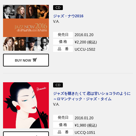
CD
ジャズ・ナウ2016
V.A.
発売日
2016.01.20
価 格
¥2,200 (税込)
品 番
UCCU-1502
BUY NOW
CD
ジャズを聴きたくて 恋は甘いショコラのように
～ロマンティック・ジャズ・タイム
V.A.
発売日
2016.01.20
価 格
¥1,980 (税込)
品 番
UCCQ-1051