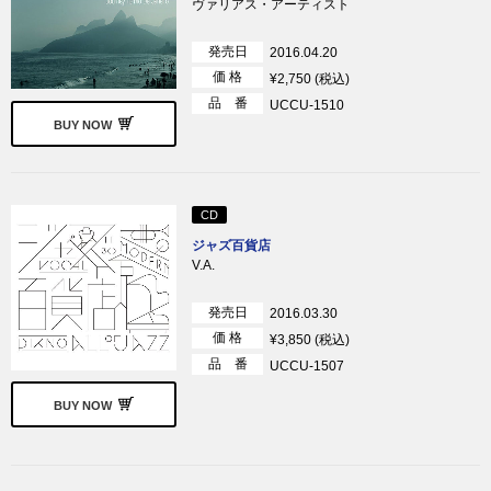
ヴァリアス・アーティスト
発売日
2016.04.20
価 格
¥2,750 (税込)
品 番
UCCU-1510
BUY NOW
CD
ジャズ百貨店
V.A.
発売日
2016.03.30
価 格
¥3,850 (税込)
品 番
UCCU-1507
BUY NOW