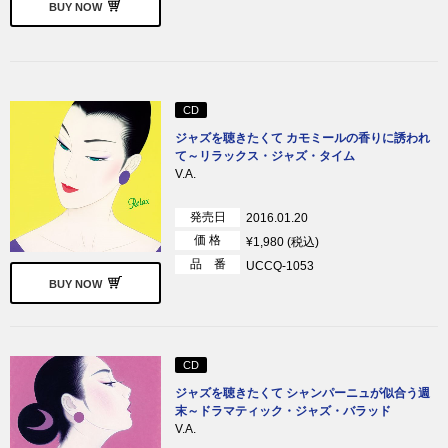
BUY NOW
CD
ジャズを聴きたくて カモミールの香りに誘われ
て～リラックス・ジャズ・タイム
V.A.
発売日
2016.01.20
価 格
¥1,980 (税込)
品 番
UCCQ-1053
BUY NOW
CD
ジャズを聴きたくて シャンパーニュが似合う週
末～ドラマティック・ジャズ・バラッド
V.A.