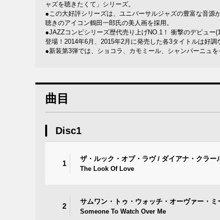
ャズを聴きたくて」シリーズ。
●この大好評シリーズは、ユニバーサルジャズの豊富な音源か
聴きのアイコン鶴田一郎氏の美人画を採用。
●JAZZコンピシリーズ歴代売り上げNO.1！ 衝撃のデビュ
登場！2014年6月、2015年2月に発売した各3タイトルは
●新装第3弾では、ショコラ、カモミール、シャンパーニュ
曲目
Disc1
ザ・ルック・オブ・ラヴ / ダイアナ・クラー
1
The Look Of Love
サムワン・トゥ・ウォッチ・オーヴァー・ミー
2
Someone To Watch Over Me