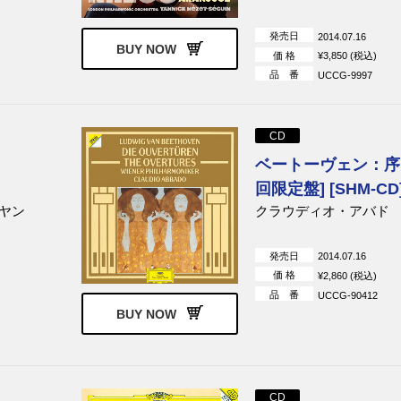
発売日
2014.07.16
BUY NOW
価 格
¥3,850 (税込)
品 番
UCCG-9997
CD
ベートーヴェン：序曲
回限定盤] [SHM-CD
ヤン
クラウディオ・アバド
発売日
2014.07.16
価 格
¥2,860 (税込)
品 番
UCCG-90412
BUY NOW
CD