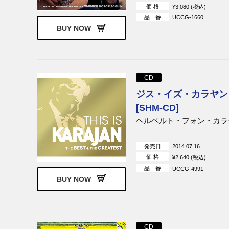
価 格
¥3,080 (税込)
品 番
UCCG-1660
BUY NOW
CD
ジス・イズ・カラヤン
[SHM-CD]
ヘルベルト・フォン・カラ
発売日
2014.07.16
価 格
¥2,640 (税込)
品 番
UCCG-4991
BUY NOW
CD