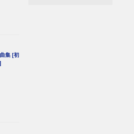
集 [初
]