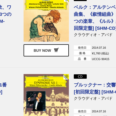
歌、ワ
ベルク：アルテンベ
3つの
曲集、《叙情組曲》
M-
つの楽章、《ルル》組
回限定盤] [SHM-CD
クラウディオ・アバド
発売日
2014.07.16
BUY NOW
価 格
¥1,760 (税込)
品 番
UCCG-90415
CD
1番
ブルックナー：交響
]
[初回限定盤] [SHM-
クラウディオ・アバド
発売日
2014.07.16