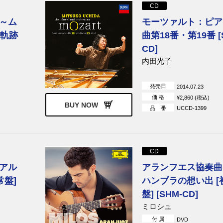
CD
～ム
モーツァルト：ピア
の軌跡
曲第18番・第19番 [
CD]
内田光子
発売日
2014.07.23
価 格
¥2,860 (税込)
BUY NOW
品 番
UCCD-1399
CD
アル
アランフエス協奏曲
常盤]
ハンブラの想い出 [
盤] [SHM-CD]
ミロシュ
付 属
DVD