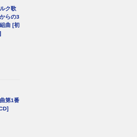
ルク歌
からの3
曲 [初
]
曲第1番
CD]