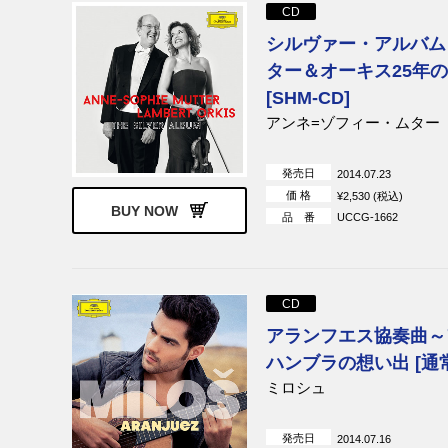
CD
シルヴァー・アルバム
ター＆オーキス25年
[SHM-CD]
アンネ=ゾフィー・ムター
発売日
2014.07.23
価 格
¥2,530 (税込)
BUY NOW
品 番
UCCG-1662
CD
アランフエス協奏曲～
ハンブラの想い出 [通
ミロシュ
発売日
2014.07.16