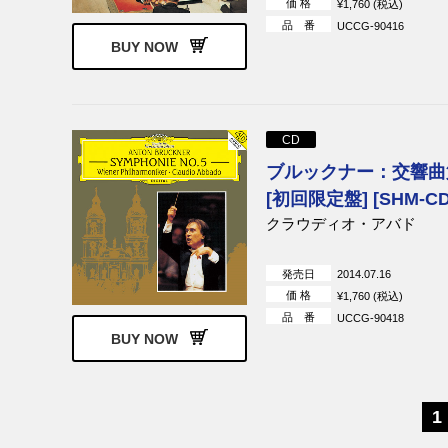
価 格
¥1,760 (税込)
品 番
UCCG-90416
BUY NOW
CD
ブルックナー：交響曲
[初回限定盤] [SHM-CD
クラウディオ・アバド
発売日
2014.07.16
価 格
¥1,760 (税込)
品 番
UCCG-90418
BUY NOW
1