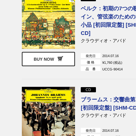
ベルク：初期の7つの
イン、管弦楽のための
小品 [初回限定盤] [SH
CD]
クラウディオ・アバド
発売日
2014.07.16
BUY NOW
価 格
¥1,760 (税込)
品 番
UCCG-90414
CD
ブラームス：交響曲第
[初回限定盤] [SHM-CD
クラウディオ・アバド
発売日
2014.07.16