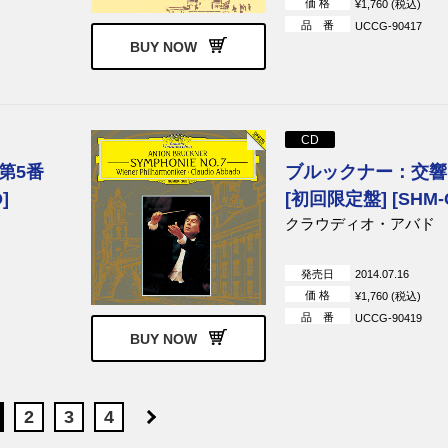
価 格
¥1,760 (税込)
品 番
UCCG-90417
BUY NOW
CD
第5番
ブルックナー：交響
]
[初回限定盤] [SHM-
クラウディオ・アバド
発売日
2014.07.16
価 格
¥1,760 (税込)
品 番
UCCG-90419
BUY NOW
2
3
4