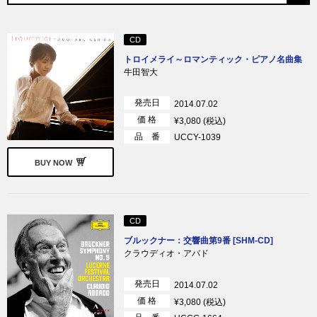
CD
トロイメライ～ロマンティック・ピアノ名曲集
牛田智大
発売日
2014.07.02
価 格
¥3,080 (税込)
品 番
UCCY-1039
BUY NOW
CD
ブルックナー：交響曲第9番 [SHM-CD]
クラウディオ・アバド
発売日
2014.07.02
価 格
¥3,080 (税込)