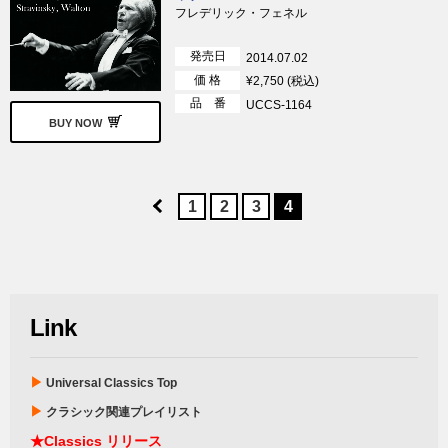
フレデリック・フェネル
発売日
2014.07.02
価 格
¥2,750 (税込)
品 番
UCCS-1164
BUY NOW
1
2
3
4
Link
▶
Universal Classics Top
▶
クラシック関連プレイリスト
★Classics リリース