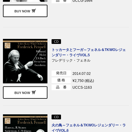
品 番
UCCG-1664
BUY NOW
CD
トッカータとフーガ～フェネル＆TKWOレジェ
ンダリー・ライヴVOL.5
フレデリック・フェネル
発売日
2014.07.02
価 格
¥2,750 (税込)
品 番
UCCS-1163
BUY NOW
CD
火の鳥～フェネル＆TKWOレジェンダリー・ラ
イヴVOL.6