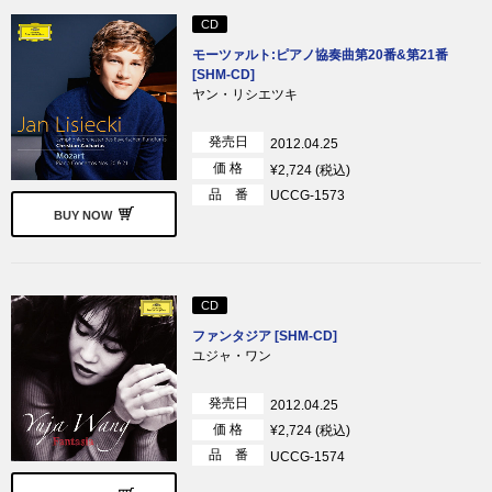
CD
モーツァルト:ピアノ協奏曲第20番&第21番
[SHM-CD]
ヤン・リシエツキ
発売日
2012.04.25
価 格
¥2,724 (税込)
品 番
UCCG-1573
BUY NOW
CD
ファンタジア [SHM-CD]
ユジャ・ワン
発売日
2012.04.25
価 格
¥2,724 (税込)
品 番
UCCG-1574