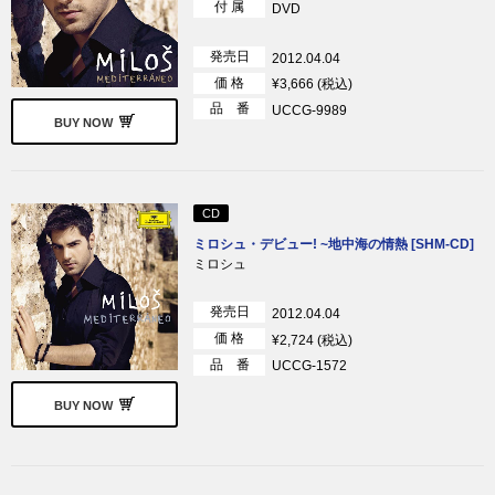
付 属
DVD
発売日
2012.04.04
価 格
¥3,666 (税込)
品 番
UCCG-9989
BUY NOW
CD
ミロシュ・デビュー! ~地中海の情熱 [SHM-CD]
ミロシュ
発売日
2012.04.04
価 格
¥2,724 (税込)
品 番
UCCG-1572
BUY NOW