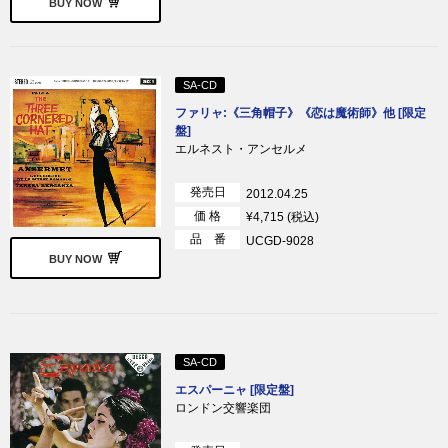
BUY NOW
SA-CD
ファリャ:《三角帽子》《恋は魔術師》他 [限定
盤]
エルネスト・アンセルメ
発売日
2012.04.25
価 格
¥4,715 (税込)
品 番
UCGD-9028
BUY NOW
SA-CD
エスパーニャ [限定盤]
ロンドン交響楽団