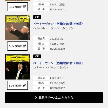
価 格
¥3,080 (税込)
BUY NOW
品 番
UCCD-41001
CD
ベートーヴェン：交響曲第9番《合唱》
ヘルベルト・フォン・カラヤン
発売日
2022.09.21
価 格
¥1,650 (税込)
BUY NOW
品 番
UCCS-50200
CD
ベートーヴェン：交響曲第9番《合唱》
レナード・バーンスタイン
発売日
2021.08.18
価 格
¥1,650 (税込)
BUY NOW
品 番
UCCS-50087
最新リリースはこちらから