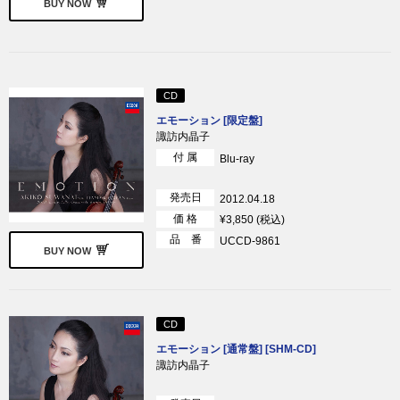
BUY NOW
CD
エモーション [限定盤]
諏訪内晶子
付 属
Blu-ray
発売日
2012.04.18
価 格
¥3,850 (税込)
品 番
UCCD-9861
BUY NOW
CD
エモーション [通常盤] [SHM-CD]
諏訪内晶子