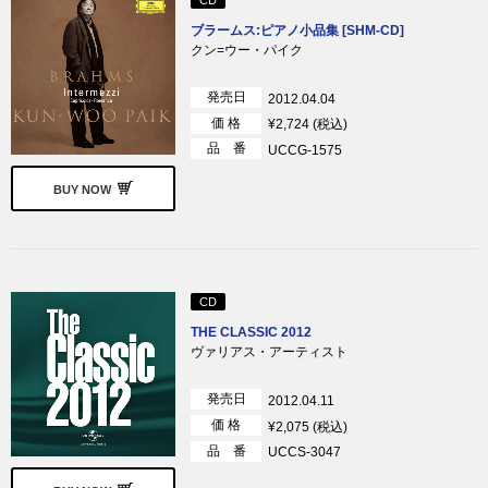
ブラームス:ピアノ小品集 [SHM-CD]
クン=ウー・パイク
発売日
2012.04.04
価 格
¥2,724 (税込)
品 番
UCCG-1575
BUY NOW
CD
THE CLASSIC 2012
ヴァリアス・アーティスト
発売日
2012.04.11
価 格
¥2,075 (税込)
品 番
UCCS-3047