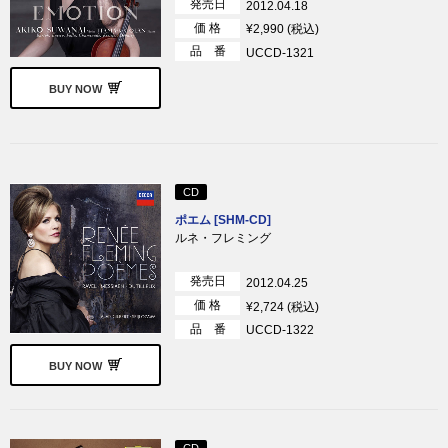
発売日
2012.04.18
価 格
¥2,990 (税込)
品 番
UCCD-1321
BUY NOW
CD
ポエム [SHM-CD]
ルネ・フレミング
発売日
2012.04.25
価 格
¥2,724 (税込)
品 番
UCCD-1322
BUY NOW
CD