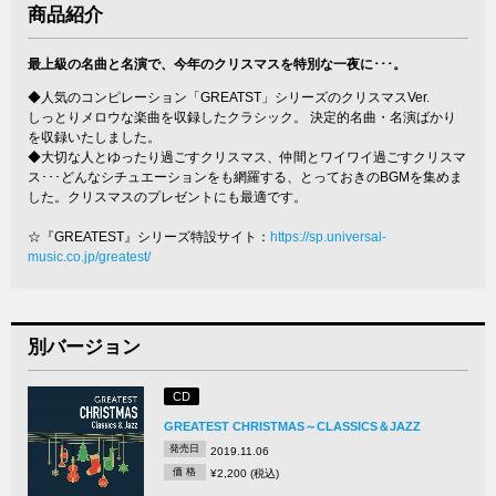
商品紹介
最上級の名曲と名演で、今年のクリスマスを特別な一夜に･･･。
◆人気のコンピレーション「GREATST」シリーズのクリスマスVer.
しっとりメロウな楽曲を収録したクラシック。 決定的名曲・名演ばかり
を収録いたしました。
◆大切な人とゆったり過ごすクリスマス、仲間とワイワイ過ごすクリスマ
ス･･･どんなシチュエーションをも網羅する、とっておきのBGMを集めま
した。クリスマスのプレゼントにも最適です。
☆『GREATEST』シリーズ特設サイト：
https://sp.universal-
music.co.jp/greatest/
別バージョン
CD
GREATEST CHRISTMAS～CLASSICS＆JAZZ
発売日
2019.11.06
価 格
¥2,200 (税込)