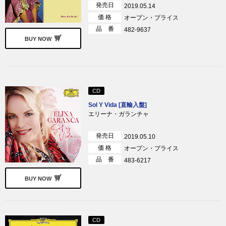
発売日
2019.05.14
価 格
オープン・プライス
品 番
482-9637
BUY NOW
CD
Sol Y Vida [直輸入盤]
エリーナ・ガランチャ
発売日
2019.05.10
価 格
オープン・プライス
品 番
483-6217
BUY NOW
CD