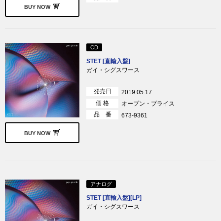
BUY NOW
CD
STET [直輸入盤]
ガイ・シグスワース
発売日
2019.05.17
価 格
オープン・プライス
品 番
673-9361
BUY NOW
アナログ
STET [直輸入盤][LP]
ガイ・シグスワース