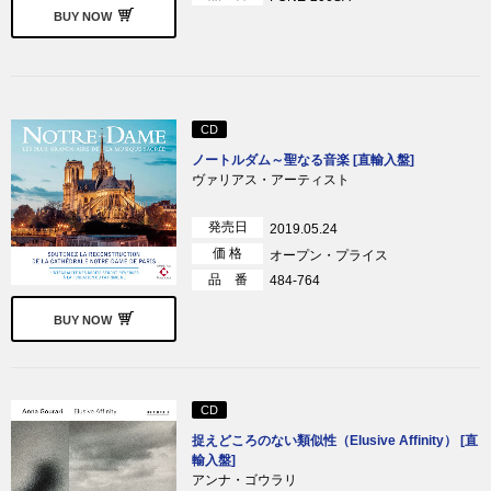
BUY NOW
CD
ノートルダム～聖なる音楽 [直輸入盤]
ヴァリアス・アーティスト
発売日
2019.05.24
価 格
オープン・プライス
品 番
484-764
BUY NOW
CD
捉えどころのない類似性（Elusive Affinity） [直
輸入盤]
アンナ・ゴウラリ