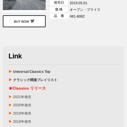
発売日
2019.05.01
価 格
オープン・プライス
品 番
481-8082
BUY NOW
Link
▶
Universal Classics Top
▶
クラシック関連プレイリスト
★Classics リリース
▶
2021年発売
▶
2020年発売
▶
2019年発売
▶
2018年発売