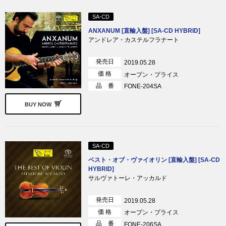
SA-CD
ANXANUM [直輸入盤] [SA-CD HYBRID]
アンドレア・カステルフラナート
発売日
2019.05.28
価 格
オープン・プライス
品 番
FONE-204SA
BUY NOW
SA-CD
ベスト・オブ・ヴァイオリン [直輸入盤] [SA-CD
HYBRID]
サルヴァトーレ・アッカルド
発売日
2019.05.28
価 格
オープン・プライス
品 番
FONE-206SA