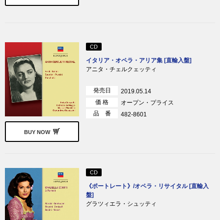
CD
イタリア・オペラ・アリア集 [直輸入盤]
アニタ・チェルクェッティ
発売日
2019.05.14
価 格
オープン・プライス
品 番
482-8601
BUY NOW
CD
《ポートレート》/オペラ・リサイタル [直輸入
盤]
グラツィエラ・シュッティ