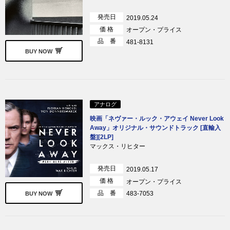
発売日
2019.05.24
価 格
オープン・プライス
品 番
481-8131
BUY NOW
アナログ
映画「ネヴァー・ルック・アウェイ Never Look
Away」オリジナル・サウンドトラック [直輸入
盤][2LP]
マックス・リヒター
発売日
2019.05.17
価 格
オープン・プライス
品 番
483-7053
BUY NOW