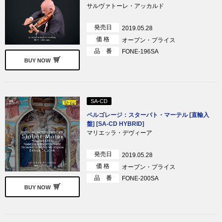
サルヴァトーレ・アッカルド
発売日
2019.05.28
価 格
オープン・プライス
品 番
FONE-196SA
BUY NOW
SA-CD
ペルゴレージ：スターバト・マーテル [直輸入
盤] [SA-CD HYBRID]
マリエッラ・デヴィーア
発売日
2019.05.28
価 格
オープン・プライス
品 番
FONE-200SA
BUY NOW