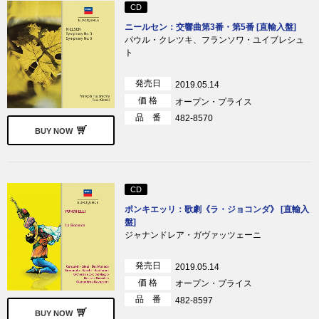
CD
ニールセン：交響曲第3番・第5番 [直輸入盤]
パウル・クレツキ、フランソワ・ユイブレシュ
ト
発売日
2019.05.14
価 格
オープン・プライス
品 番
482-8570
BUY NOW
CD
ポンキエッリ：歌劇《ラ・ジョコンダ》 [直輸入
盤]
ジャナンドレア・ガヴァッツェーニ
発売日
2019.05.14
価 格
オープン・プライス
品 番
482-8597
BUY NOW