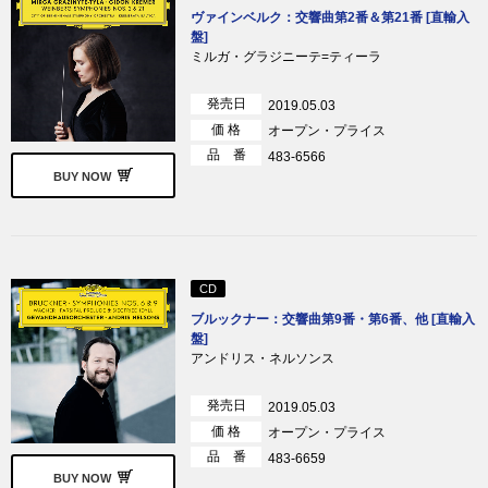
ヴァインベルク：交響曲第2番＆第21番 [直輸入
盤]
ミルガ・グラジニーテ=ティーラ
発売日
2019.05.03
価 格
オープン・プライス
品 番
483-6566
BUY NOW
CD
ブルックナー：交響曲第9番・第6番、他 [直輸入
盤]
アンドリス・ネルソンス
発売日
2019.05.03
価 格
オープン・プライス
品 番
483-6659
BUY NOW