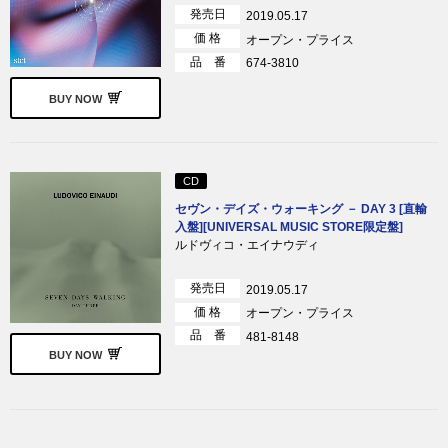
発売日
2019.05.17
価 格
オープン・プライス
品 番
674-3810
BUY NOW
CD
セヴン・デイズ・ウォーキング － DAY 3 [直輸
入盤][UNIVERSAL MUSIC STORE限定盤]
ルドヴィコ・エイナウディ
発売日
2019.05.17
価 格
オープン・プライス
品 番
481-8148
BUY NOW