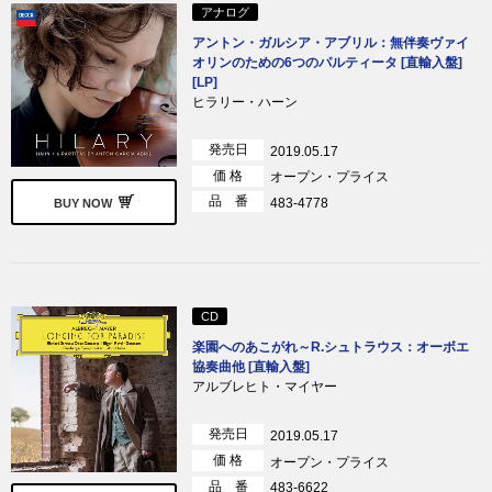
アナログ
アントン・ガルシア・アブリル：無伴奏ヴァイ
オリンのための6つのパルティータ [直輸入盤]
[LP]
ヒラリー・ハーン
発売日
2019.05.17
価 格
オープン・プライス
品 番
483-4778
BUY NOW
CD
楽園へのあこがれ～R.シュトラウス：オーボエ
協奏曲他 [直輸入盤]
アルブレヒト・マイヤー
発売日
2019.05.17
価 格
オープン・プライス
品 番
483-6622