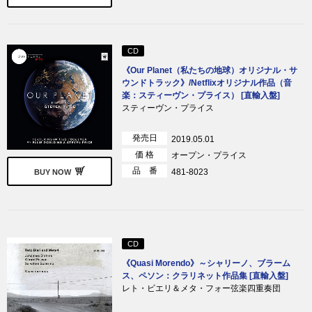
CD
《Our Planet（私たちの地球）オリジナル・サ
ウンドトラック》/Netflixオリジナル作品（音
楽：スティーヴン・プライス） [直輸入盤]
スティーヴン・プライス
発売日
2019.05.01
価 格
オープン・プライス
品 番
481-8023
BUY NOW
CD
《Quasi Morendo》～シャリーノ、ブラーム
ス、ペソン：クラリネット作品集 [直輸入盤]
レト・ビエリ＆メタ・フォー弦楽四重奏団