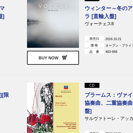
マ
ウィンター～冬のア
]
ラ [直輸入盤]
ヴォーチェス8
発売日
2016.10.21
価 格
オープン・プライ
品 番
483-968
BUY NOW
CD
][限
ブラームス：ヴァイ
協奏曲、二重協奏曲 
盤]
サルヴァトーレ・アッ