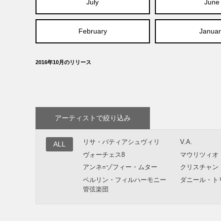
July
June
February
Januar
2016年10月のリリース
アーティストで絞り込み
リサ・バティアシュヴィリ
V.A.
ALL
ヴォーチェス8
マウリツィオ
アンネ=ゾフィー・ムター
クリスチャン
ベルリン・フィルハーモニー
ダニール・ト
管弦楽団
スティーヴ・ライヒ
セミヨン・ビ
チェコ・フィルハーモニー管
システィーナ