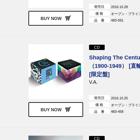
発売日
2016.10.28
価 格
オープン・プライ
BUY NOW
品 番
483-591
CD
Shaping The Centu
（1900-1949） [
[限定盤]
V.A.
発売日
2016.10.25
価 格
オープン・プライ
BUY NOW
品 番
483-458
CD