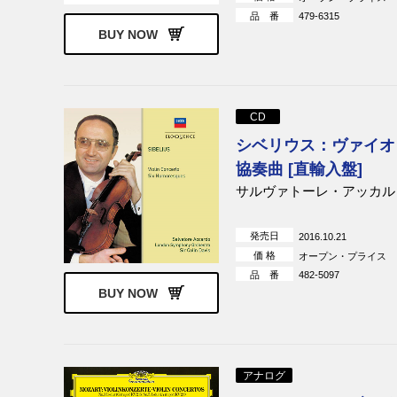
品 番
479-6315
BUY NOW
CD
シベリウス：ヴァイオ
協奏曲 [直輸入盤]
サルヴァトーレ・アッカル
発売日
2016.10.21
価 格
オープン・プライス
品 番
482-5097
BUY NOW
アナログ