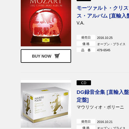
モーツァルト・クリス
ス・アルバム [直輸入盤
V.A.
発売日
2016.10.25
価 格
オープン・プライス
品 番
479-6545
BUY NOW
CD
DG録音全集 [直輸入盤
定盤]
マウリツィオ・ポリーニ
発売日
2016.10.21
価 格
オープン・プライス