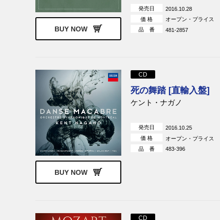
発売日
2016.10.28
価 格
オープン・プライス
BUY NOW
品 番
481-2857
CD
死の舞踏 [直輸入盤]
ケント・ナガノ
発売日
2016.10.25
価 格
オープン・プライス
品 番
483-396
BUY NOW
CD