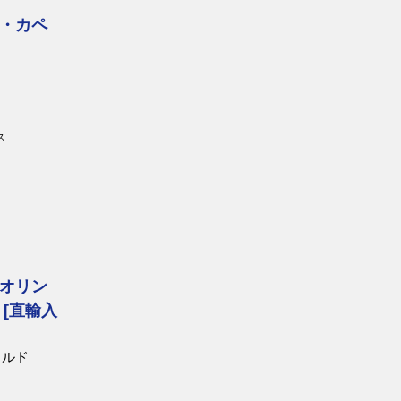
・カペ
ス
オリン
[直輸入
カルド