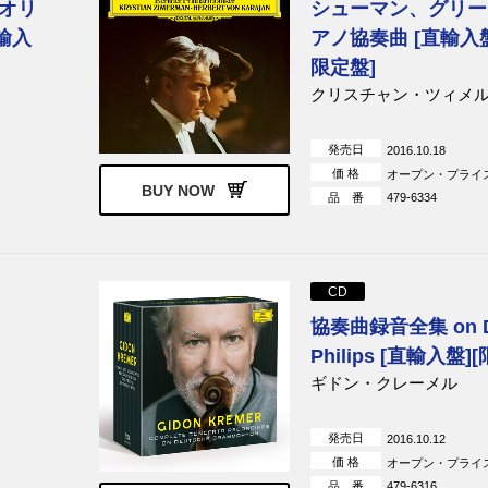
オリ
シューマン、グリー
輸入
アノ協奏曲 [直輸入盤
限定盤]
クリスチャン・ツィメ
発売日
2016.10.18
価 格
オープン・プライ
BUY NOW
品 番
479-6334
CD
協奏曲録音全集 on 
Philips [直輸入盤]
ギドン・クレーメル
発売日
2016.10.12
価 格
オープン・プライ
品 番
479-6316