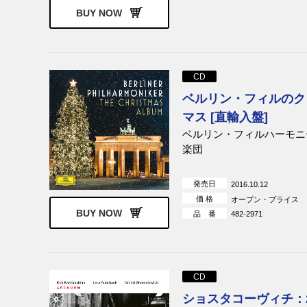
BUY NOW
CD
ベルリン・フィルのク
マス [直輸入盤]
ベルリン・フィルハーモニ
楽団
発売日
2016.10.12
価 格
オープン・プライス
BUY NOW
品 番
482-2971
CD
ショスタコーヴィチ：