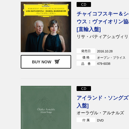
弦楽団
CD
リッカルド・シャイー
チャイコフスキー＆シ
ウス：ヴァイオリン協
[直輸入盤]
リサ・バティアシュヴィリ
発売日
2016.10.28
価 格
オープン・プライス
BUY NOW
品 番
479-6038
CD
アイランド・ソングズ 
入盤]
オーラヴル・アルナルズ
付 属
DVD