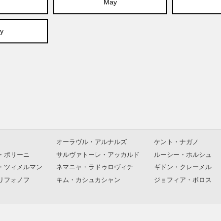
May
y
オーラヴル・アルナルズ
ケント・ナガノ
・ポリーニ
サルヴァトーレ・アッカルド
ルーシー・ホルシュ
・ツィメルマン
ネマニャ・ラドゥロヴィチ
ギドン・クレーメル
リフォノフ
キム・カシュカシャン
ジョフィア・ボロス
シュコフ
ヴァンゲリス
アンナ・ネトレプコ
礼拝堂聖歌隊
カール・ジェンキンス
マレイ・ペライア