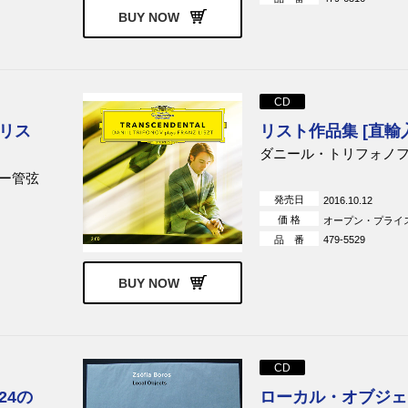
BUY NOW
CD
リス
リスト作品集 [直輸
ダニール・トリフォノ
ー管弦
発売日
2016.10.12
価 格
オープン・プライ
品 番
479-5529
BUY NOW
CD
24の
ローカル・オブジェク