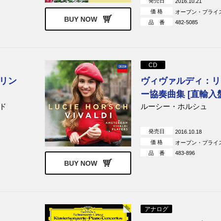
発売日
2016.10.21
価 格
オープン・プライ
BUY NOW
品 番
482-5085
CD
リン
ヴィヴァルディ：リ
ー協奏曲集 [直輸入
ド
ルーシー・ホルシュ
発売日
2016.10.18
価 格
オープン・プライ
品 番
483-896
BUY NOW
アナログ