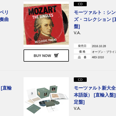
CD
ベリ
モーツァルト：シン
奏曲
ズ・コレクション [
盤]
V.A.
発売日
2016.10.28
価 格
オープン・プライ
BUY NOW
品 番
483-1010
CD
[直輸
モーツァルト新大全
本語版） [直輸入盤]
定盤]
V.A.