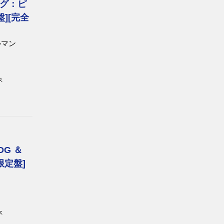
グ：ピ
][完全
ルマン
ス
DG ＆
[限定盤]
ス