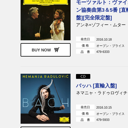
モーツァルト：ヴァイ
ン協奏曲第3＆5番 [直
盤][完全限定盤]
アンネ=ゾフィー・ムター
発売日
2016.10.18
価 格
オープン・プライス
BUY NOW
品 番
479-6333
CD
バッハ [直輸入盤]
ネマニャ・ラドゥロヴィチ
発売日
2016.10.15
価 格
オープン・プライス
品 番
479-5933