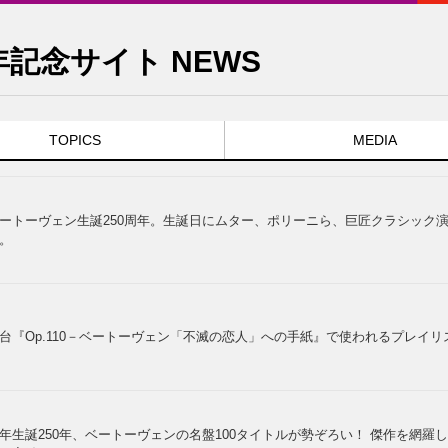
記念サイト NEWS
TOPICS
MEDIA
ートーヴェン生誕250周年。生誕日にムター、ポリーニら、巨匠クラシック
。
台『Op.110－ベートーヴェン「不滅の恋人」への手紙』で使われるプレイリ
年生誕250年、ベートーヴェンの名盤100タイトルが勢ぞろい！ 傑作を網羅した『