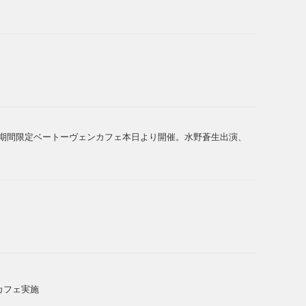
 期間限定ベートーヴェンカフェ本日より開催。水野蒼生出演、
カフェ実施