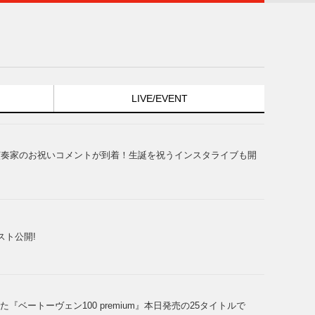
LIVE/EVENT
演奏家のお祝いコメントが到着！生誕を祝うインスタライブも開
スト公開!
ベートーヴェン100 premium』本日発売の25タイトルで