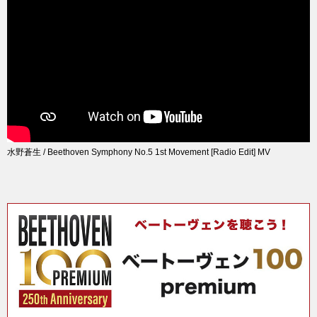
水野蒼生 / Beethoven Symphony No.5 1st Movement [Radio Edit] MV