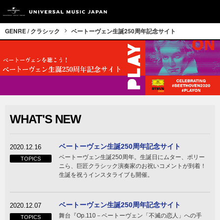
GENRE / クラシック
ベートーヴェン生誕250周年記念サイト
WHAT'S NEW
ベートーヴェン生誕250周年記念サイト
2020.12.16
ベートーヴェン生誕250周年。生誕日にムター、ポリー
TOPICS
ニら、巨匠クラシック演奏家のお祝いコメントが到着！
生誕を祝うインスタライブも開催。
ベートーヴェン生誕250周年記念サイト
2020.12.07
舞台『Op.110－ベートーヴェン「不滅の恋人」への手
TOPICS