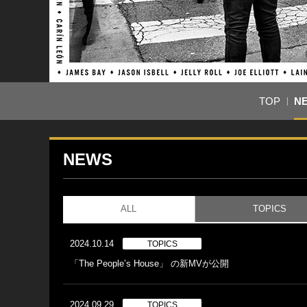
TOP
N
NEWS
ALL
TOPICS
2024.10.14
TOPICS
「The People’s House」 の新MVが公開
2024.09.29
TOPICS