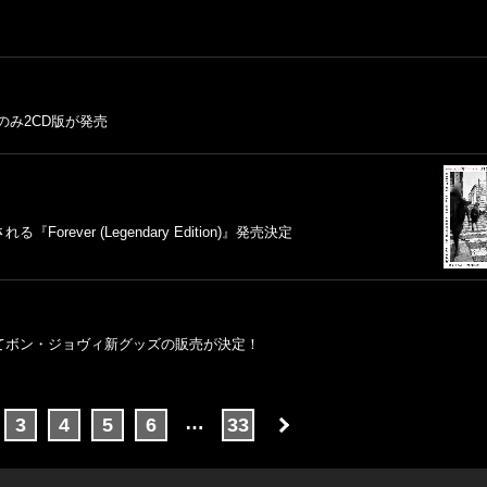
。日本のみ2CD版が発売
ver (Legendary Edition)』発売決定
てボン・ジョヴィ新グッズの販売が決定！
…
3
4
5
6
33