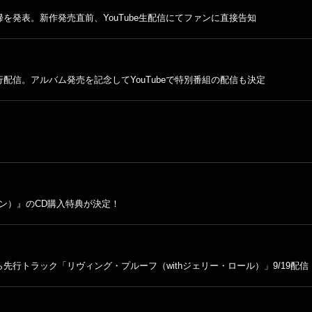
発表。新作発売直前、YouTube生配信にてファンに直接告知
信。アルバム発売を記念してYouTubeで特別番組の配信も決定
ョン）』のCD購入特典が決定！
行トラック「リヴィング・プルーフ（withジェリー・ロール）」9/19配信