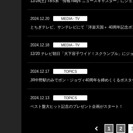
12/28(土) TBS系「情報7days ニュースキャスター」
2024.12.20
MEDIA - TV
とちぎテレビ、サンテレビにて「洋楽天国＋ 40周年記念
2024.12.18
MEDIA - TV
12/20 テレビ朝日「大下容子ワイド！スクランブル」に
2024.12.17
TOPICS
JR中野駅のみでボン・ジョヴィ40周年を締めくくるポスタ
2024.12.13
TOPICS
ベスト盤大ヒット記念のプレゼント企画がスタート！
1
2