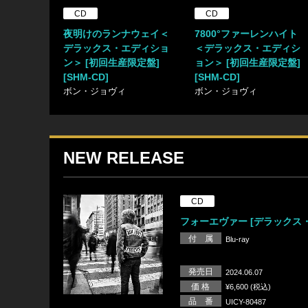
CD
CD
夜明けのランナウェイ＜
7800°ファーレンハイト
デラックス・エディショ
＜デラックス・エディシ
ン＞ [初回生産限定盤]
ョン＞ [初回生産限定盤]
[SHM-CD]
[SHM-CD]
ボン・ジョヴィ
ボン・ジョヴィ
NEW RELEASE
CD
フォーエヴァー [デラックス・エ
付 属
Blu-ray
発売日
2024.06.07
価 格
¥6,600 (税込)
品 番
UICY-80487