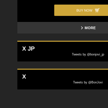
BUY NOW
MORE
X JP
Tweets by @bonjovi_jp
X
Tweets by @BonJovi