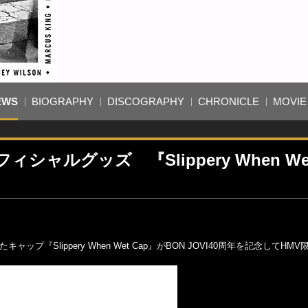
EWS
BIOGRAPHY
DISCOGRAPHY
CHRONICLE
MOVIE
ャルグッズ 『Slippery When We
ったキャップ『Slippery When Wet Cap』がBON JOVI40周年を記念してHM