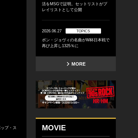
活をMSGで証明。セットリストがプ
レイリストとして公開
2026.06.27
TOPICS
ボン・ジョヴィの名曲がW杯日本戦で
再び上昇し1325％に
MORE
MOVIE
ポップ・ス