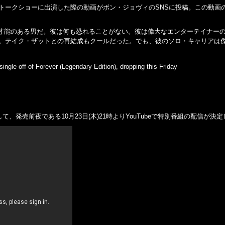
にトークショーに出演した際の動画がボン・ジョヴィのSNSに投稿。この動画
才能のある男だ。彼は何も恐れることがない。彼は偉大なエンターテイナー
だ。テイク・ザットとの再結成もクールだった。でも、彼のソロ・キャリアは
ingle off of Forever (Legendary Edition), dropping this Friday
売を記念して、発売前夜である10月23日(木)21時よりYouTubeで特別番組の配信が決