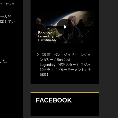
の中でジョ
の一人だ
傑出してい
【和訳】ボン・ジョヴィ - レジェ
ンダリー / Bon Jovi -
定した。
Legendary【4/24スタート フジ水
10ドラマ『ブルーモーメント』主
題歌】
FACEBOOK