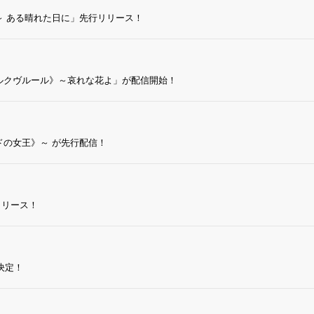
 ある晴れた日に」先行リリース！
ルクヴルール》～哀れな花よ」が配信開始！
の女王》～ が先行配信！
リリース！
決定！