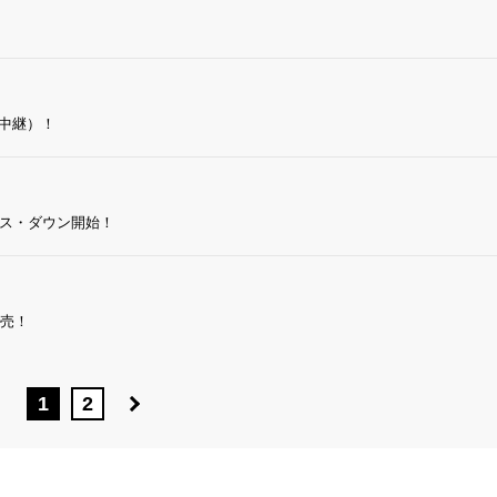
生中継）！
ライス・ダウン開始！
発売！
1
2