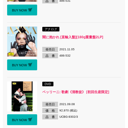
品 番
486-531
BUY NOW
アナログ
闇に抱かれ [直輸入盤][180g重量盤2LP]
発売日
2021.11.05
品 番
486-532
BUY NOW
DVD
ベッリーニ: 歌劇《清教徒》 [初回生産限定]
発売日
2021.09.08
価 格
¥2,970 (税込)
品 番
UCBG-9302/3
BUY NOW