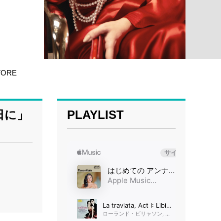
TORE
日に」
PLAYLIST