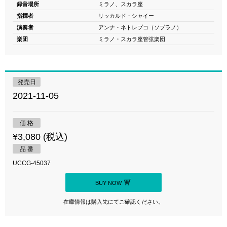
録音場所
ミラノ、スカラ座
指揮者
リッカルド・シャイー
演奏者
アンナ・ネトレプコ（ソプラノ）
楽団
ミラノ・スカラ座管弦楽団
発売日
2021-11-05
価 格
¥3,080 (税込)
品 番
UCCG-45037
BUY NOW
在庫情報は購入先にてご確認ください。