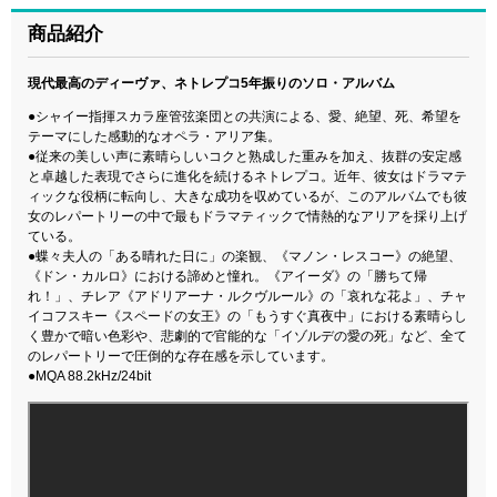
商品紹介
現代最高のディーヴァ、ネトレプコ5年振りのソロ・アルバム
●シャイー指揮スカラ座管弦楽団との共演による、愛、絶望、死、希望を
テーマにした感動的なオペラ・アリア集。
●従来の美しい声に素晴らしいコクと熟成した重みを加え、抜群の安定感
と卓越した表現でさらに進化を続けるネトレプコ。近年、彼女はドラマテ
ィックな役柄に転向し、大きな成功を収めているが、このアルバムでも彼
女のレパートリーの中で最もドラマティックで情熱的なアリアを採り上げ
ている。
●蝶々夫人の「ある晴れた日に」の楽観、《マノン・レスコー》の絶望、
《ドン・カルロ》における諦めと憧れ。《アイーダ》の「勝ちて帰
れ！」、チレア《アドリアーナ・ルクヴルール》の「哀れな花よ」、チャ
イコフスキー《スペードの女王》の「もうすぐ真夜中」における素晴らし
く豊かで暗い色彩や、悲劇的で官能的な「イゾルデの愛の死」など、全て
のレパートリーで圧倒的な存在感を示しています。
●MQA 88.2kHz/24bit