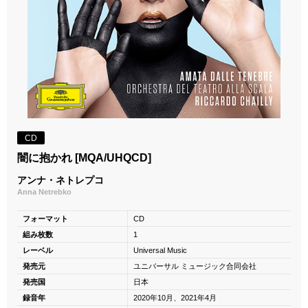
CD
闇に抱かれ [MQA/UHQCD]
アンナ・ネトレプコ
Anna Netrebko
フォーマット
CD
組み枚数
1
レーベル
Universal Music
発売元
ユニバーサル ミュージック合同会社
発売国
日本
録音年
2020年10月、2021年4月