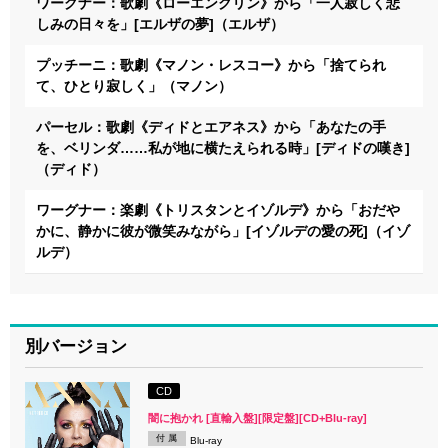
ワーグナー：歌劇《ローエングリン》から「一人寂しく悲
しみの日々を」[エルザの夢]（エルザ）
プッチーニ：歌劇《マノン・レスコー》から「捨てられ
て、ひとり寂しく」（マノン）
パーセル：歌劇《ディドとエアネス》から「あなたの手
を、ベリンダ……私が地に横たえられる時」[ディドの嘆き]
（ディド）
ワーグナー：楽劇《トリスタンとイゾルデ》から「おだや
かに、静かに彼が微笑みながら」[イゾルデの愛の死]（イゾ
ルデ）
別バージョン
CD
闇に抱かれ [直輸入盤][限定盤][CD+Blu-ray]
付 属
Blu-ray