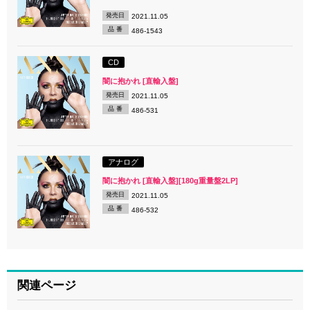
発売日
2021.11.05
品 番
486-1543
CD
闇に抱かれ [直輸入盤]
発売日
2021.11.05
品 番
486-531
アナログ
闇に抱かれ [直輸入盤][180g重量盤2LP]
発売日
2021.11.05
品 番
486-532
関連ページ