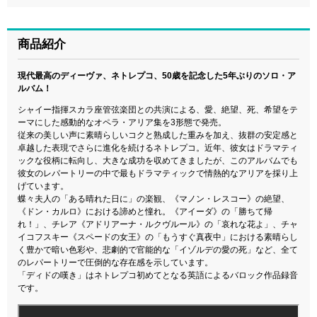
商品紹介
現代最高のディーヴァ、ネトレプコ、50歳を記念した5年ぶりのソロ・ア
ルバム！
シャイー指揮スカラ座管弦楽団との共演による、愛、絶望、死、希望をテ
ーマにした感動的なオペラ・アリア集を3形態で発売。
従来の美しい声に素晴らしいコクと熟成した重みを加え、抜群の安定感と
卓越した表現でさらに進化を続けるネトレプコ。近年、彼女はドラマティ
ックな役柄に転向し、大きな成功を収めてきましたが、このアルバムでも
彼女のレパートリーの中で最もドラマティックで情熱的なアリアを採り上
げています。
蝶々夫人の「ある晴れた日に」の楽観、《マノン・レスコー》の絶望、
《ドン・カルロ》における諦めと憧れ。《アイーダ》の「勝ちて帰
れ！」、チレア《アドリアーナ・ルクヴルール》の「哀れな花よ」、チャ
イコフスキー《スペードの女王》の「もうすぐ真夜中」における素晴らし
く豊かで暗い色彩や、悲劇的で官能的な「イゾルデの愛の死」など、全て
のレパートリーで圧倒的な存在感を示しています。
「ディドの嘆き」はネトレプコ初めてとなる英語によるバロック作品録音
です。