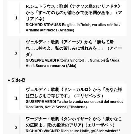
R.シュトラウス：歌劇《ナクソス島のアリアドネ》
から「すべてのものが清らかである国がある」（ア
1
リアドネ）
RICHARD STRAUSS Es gibt ein Reich, wo alles rein ist /
Ariadne auf Naxos (Ariadne)
ヴェルディ：歌劇《アイーダ》から「勝ちて帰
れ！…神々よ、私の苦しみに憐れみを！」（アイー
2
ダ）
GIUSEPPE VERDI Ritorna vincitor! … Numi, pietà / Aida,
Act I: Scena e romanza (Aida)
● Side-B
ヴェルディ：歌劇《ドン・カルロ》から「あなた様
は空しさをご存じです」（エリザベッタ）
1
GIUSEPPE VERDI Tu che le vanità conoscesti del mondo /
Don Carlo, Act V: Scena (Elisabetta)
ワーグナー：歌劇《タンホイザー》から「厳かなこ
の広間よ」[歌の殿堂のアリア]（エリーザベト）
2
RICHARD WAGNER Dich, teure Halle, grüß ich wieder! /