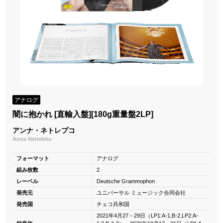
アナログ
闇に抱かれ [直輸入盤][180g重量盤2LP]
アンナ・ネトレプコ
Anna Netrebko
フォーマット
アナログ
組み枚数
2
レーベル
Deutsche Grammophon
発売元
ユニバーサル ミュージック合同会社
発売国
チェコ共和国
2021年4月27－29日（LP1:A-1,B-2,LP2:A-