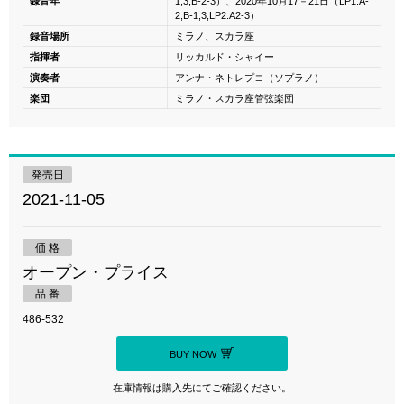
録音年
1,3,B-2-3）、2020年10月17－21日（LP1:A-
2,B-1,3,LP2:A2-3）
録音場所
ミラノ、スカラ座
指揮者
リッカルド・シャイー
演奏者
アンナ・ネトレプコ（ソプラノ）
楽団
ミラノ・スカラ座管弦楽団
発売日
2021-11-05
価 格
オープン・プライス
品 番
486-532
BUY NOW
在庫情報は購入先にてご確認ください。