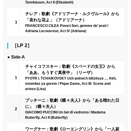
Tannhäuser, Act II (Elisabeth)
チレア：歌劇《アドリアーナ・ルクヴルール》から
「哀れな花よ」（アドリアーナ）
3
FRANCESCO CILEA Poveri fiori, gemme de’ prati /
Adriana Lecouvreur, Act IV (Adriana)
［LP 2］
● Side-A
チャイコフスキー：歌劇《スペードの女王》から
「ああ、もうすぐ真夜中」（リーザ）
1
PYOTR I. TCHAIKOVSKY Uzh polnoch blitzitsya … Akh,
istomilas ya gorem / Pique Dame, Act III: Scene and
arioso (Lisa)
プッチーニ：歌劇《蝶々夫人》から「ある晴れた日
に」（蝶々夫人）
2
GIACOMO PUCCINI Un bel dì vedremo / Madama
Butterfly, Act II (Butterfly)
ワーグナー：歌劇《ローエングリン》から「一人寂