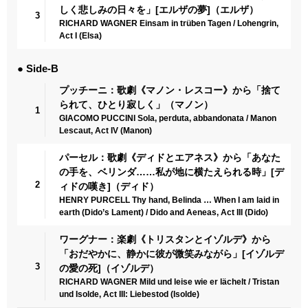
しく悲しみの日々を」[エルザの夢]（エルザ）
3
RICHARD WAGNER Einsam in trüben Tagen / Lohengrin,
Act I (Elsa)
● Side-B
プッチーニ：歌劇《マノン・レスコー》から「捨て
られて、ひとり寂しく」（マノン）
1
GIACOMO PUCCINI Sola, perduta, abbandonata / Manon
Lescaut, Act IV (Manon)
パーセル：歌劇《ディドとエアネス》から「あなた
の手を、ベリンダ……私が地に横たえられる時」[デ
2
ィドの嘆き]（ディド）
HENRY PURCELL Thy hand, Belinda … When I am laid in
earth (Dido’s Lament) / Dido and Aeneas, Act III (Dido)
ワーグナー：楽劇《トリスタンとイゾルデ》から
「おだやかに、静かに彼が微笑みながら」[イゾルデ
3
の愛の死]（イゾルデ）
RICHARD WAGNER Mild und leise wie er lächelt / Tristan
und Isolde, Act III: Liebestod (Isolde)