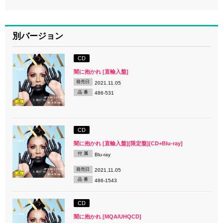
別バージョン
CD
闇に抱かれ [直輸入盤]
発売日
2021.11.05
品 番
486-531
CD
闇に抱かれ [直輸入盤][限定盤][CD+Blu-ray]
付 属
Blu-ray
発売日
2021.11.05
品 番
486-1543
CD
闇に抱かれ [MQA/UHQCD]