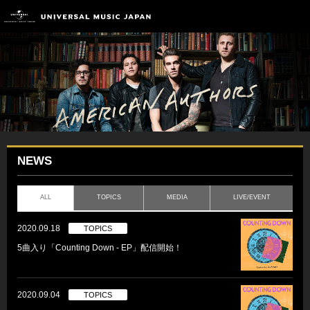
NEWS
ALL
TOPICS
MEDIA
LIVE/EVENT
2020.09.18
TOPICS
5曲入り「Counting Down - EP」配信開始！
2020.09.04
TOPICS