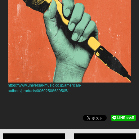
https://www.universal-music.co.jp/american-
authors/products/00602508689505/