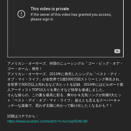
アメリカン・オーサーズ、待望のニューシングル「ゴー・ビッグ・オア・
ゴー・ホーム」発売！
アメリカン・オーサーズ、2013年に発売したシングル「ベスト・デイ・
オブ・マイ・ライフ」が全世界で1億5300万回ストリーミング再生され、
全世界で300万以上売れるなど大ヒットを記録、2014年にはビルボード新
人アーティストTOP10入りを果たすなど快挙を達成しました。
そんな彼らの、この夏を最高に彩る、爽やか＆元気ソングが到着!!大ヒッ
ト「ベスト・デイ・オブ・マイ・ライフ」 超えとも言えるスーパーキャ
ッチ―な楽曲で、思わず太陽に向かって駆け出したくなるかも？！
試聴はコチラから：
https://www.youtube.com/watch?v=AccSqHEWvJM