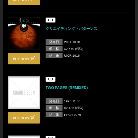
CD
クリエイティング・パターンズ
発売日
2001.10.31
価 格
¥2,670 (税込)
品 番
UICR-1016
BUY NOW
CD
TWO PAGES (REMIXED)
発売日
1998.11.30
価 格
¥2,136 (税込)
品 番
PHCR-3075
BUY NOW