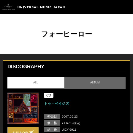
フォーヒーロー
DISCOGRAPHY
ALL
ALBUM
CD
トゥ・ペイジズ
発売日
2007.05.23
価 格
¥1,676 (税込)
品 番
UICY-6911
BUY NOW