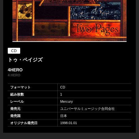
CD
トゥ・ペイジズ
4HERO
4 HERO
フォーマット
CD
組み枚数
1
レーベル
Mercury
発売元
ユニバーサルミュージック合同会社
発売国
日本
オリジナル発売日
1998.01.01