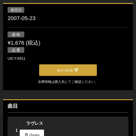
発売日
2007-05-23
価 格
¥1,676 (税込)
品 番
UICY-6911
BUY NOW
在庫情報は購入先にてご確認ください。
曲目
ラヴレス
1