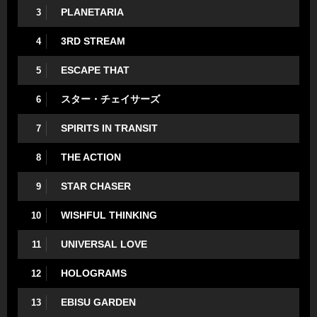
PLANETARIA
3
3RD STREAM
4
ESCAPE THAT
5
スター・チェイサーズ
6
SPIRITS IN TRANSIT
7
THE ACTION
8
STAR CHASER
9
WISHFUL THINKING
10
UNIVERSAL LOVE
11
HOLOGRAMS
12
EBISU GARDEN
13