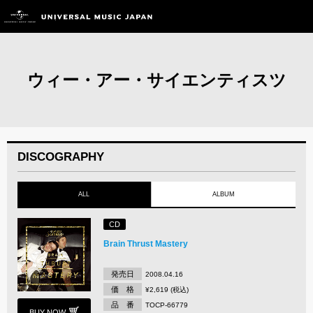
ウィー・アー・サイエンティスツ
DISCOGRAPHY
ALL
ALBUM
CD
Brain Thrust Mastery
発売日
2008.04.16
価 格
¥2,619 (税込)
品 番
TOCP-66779
BUY NOW