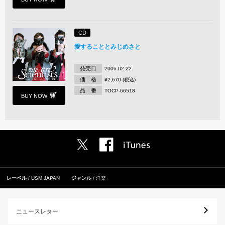
CD
愛することとみじめさと
発売日
2006.02.22
価 格
¥2,670 (税込)
品 番
TOCP-66518
BUY NOW
レーベル
USM JAPAN
ジャンル
洋楽
ニュースレター