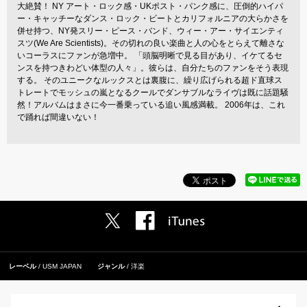
大絶賛！ NY アート・ロック感・UKポスト・パンク感に、圧倒的ハイパ
ー・キャッチーなダンス・ロック・ビートとカリフォルニアの大らかさを
併せ持つ、NY発スリー・ピース・バンド、ウィー・アー・サイエンティ
スツ(We Are Scientists)。その切れの良い楽曲と人の心をとらえて離さな
いコーラスにファンが急増中。 「頭脳明晰で見る目があり、イケてるセ
ンスを持つきわどい体型の人々」。彼らは、自分たちのファンをそう表現
する。 そのユニークなルックスとは裏腹に、繰り広げられる超ド直球ス
トレートでモッシュの嵐となるクールでダンサブルなライヴは既に話題騒
然！アルバムはまさに今一番乗っている追い風感満載。 2006年は、これ
で踊れば間違いない！
レーベル
USM JAPAN
ジャンル
洋楽